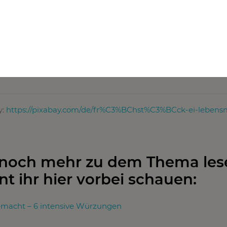
ch den verlorenen Eiern sind arabische Eier. Die Senfsauce 
rd hier durch eine würzige Tomatensauce ersetzt. Einfach kös
y:
https://pixabay.com/de/fr%C3%BChst%C3%BCck-ei-lebensm
 noch mehr zu dem Thema les
nt ihr hier vorbei schauen:
emacht – 6 intensive Würzungen