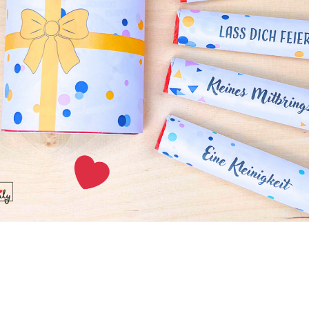
 Eiersalat
hrer Klassiker, ob auf dem Brot, als Vorspeise oder als Snack f
stern bietet sich der Klassiker besonders dann an, wenn Gä
ur für die Familie ist er der Renner! Ich mache den Salat 
Karoffel- oder Nudelsalat wird auf Dauer langweilig.
uka – in Tomatensoße pochier