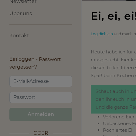
Newsletter
Ei, ei, 
Über uns
Log dich ein
und mach m
Kontakt
Heute habe ich für d
Einloggen
Passwort
rausgesucht. Eier k
vergessen?
diesen tollen Ideen 
Spaß beim Kochen u
Schaut auch in 
den ihr euch in 
und die ganze Fa
Anmelden
Verlorene Eier
Gebackenes Ei
Pochiertes Ei
ODER