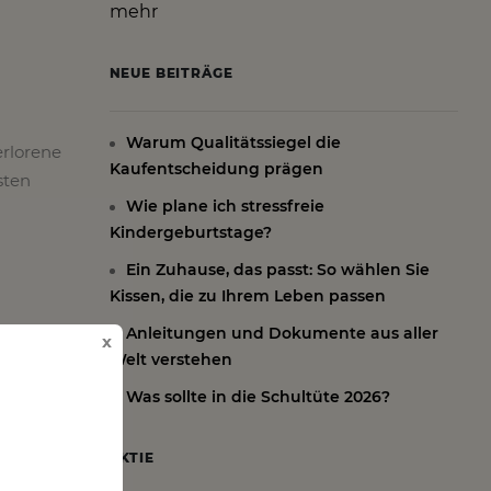
mehr
NEUE BEITRÄGE
Warum Qualitätssiegel die
erlorene
Kaufentscheidung prägen
sten
Wie plane ich stressfreie
Kindergeburtstage?
Ein Zuhause, das passt: So wählen Sie
Kissen, die zu Ihrem Leben passen
Anleitungen und Dokumente aus aller
x
Welt verstehen
Was sollte in die Schultüte 2026?
AKTIE
men!