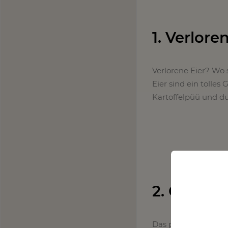
1. Verlore
Verlorene Eier? Wo s
Eier sind ein tolles
Kartoffelpüü und du 
2. Geback
Das perfekte Frühst