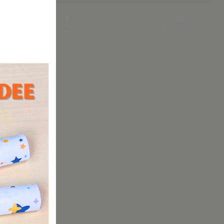
Share
Facebook
Instagram
on X
Pinterest
ier
r!