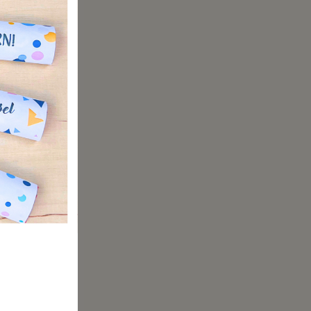
ür
ste
oft zum
te