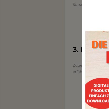
Super lecker und s
3. Pochier
Zugegeben pochierte
erfährst du wie poc