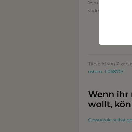
Vom Grund her ähnli
verlorenen Eiern wi
Titelbild von Pixaba
ostern-3106870/
Wenn ihr
wollt, kön
Gewürzöle selbst g