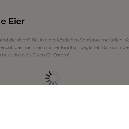
ne Eier
ind die denn? Na, in einer köstlichen Senfsauce natürlich! V
 Gericht, das mich seit meiner Kindheit begleitet. Dazu am be
hast ein tolles Essen für Ostern!
enes Ei im Brötchen Rezept
ück für Ostern, aber auch ein toller Snack, wenn Gäste kom