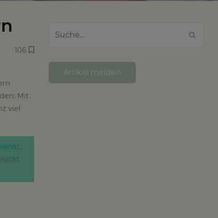
rn
106
Artikel melden
ern
den: Mit
z viel
laner
,
druckt