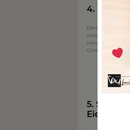
4. Veganer
Eiersalat ist ein wa
zwischendurch! Zu O
kommen, aber auch n
Grillen, immer nur 
5. Shaksh
Eier