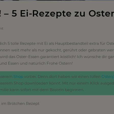
ei! – 5 Ei-Rezepte zu Oste
it
ich 5 tolle Rezepte mit Ei als Hauptbestandteil extra für Ost
önnen weit mehr als nur gekocht, gerührt oder gebraten wer
wird das Oster-Essen garantiert köstlich! Ich wünsche dir gan
nd Essen und natürlich Frohe Ostern!
unserem
Shop
vorbei. Denn dort haben wir einen tollen
Osterp
unserem Shop downloaden könnt. Mit nur einem Klick ausge
milie kann sofort mit dem Basteln beginnen.
 im Brötchen Rezept