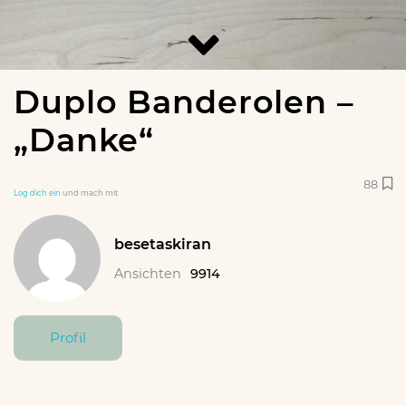
Duplo Banderolen –
„Danke“
88
Log dich ein
und mach mit
besetaskiran
Ansichten
9914
Profil