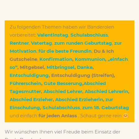
Zu folgenden Themen haben wir Banderolen
vorbereitet:
Valentinstag
,
Schulabschluss
,
Rentner
,
Vatertag
,
zum runden Geburtstag
,
zur
Motivation
,
für die beste Freundin
,
Du & Ich
Gutscheine
,
Konfirmation
,
Kommunion
,
„einfach
so“
,
Mitgebsel
,
Mitbringsel
,
Danke
,
Entschuldigung
,
Entschuldigung (Streifen)
,
Führerschein
,
Gute Besserung
,
Abschied
Tagesmutter
,
Abschied Lehrer
,
Abschied Lehrerin
,
Abschied Erzieher
,
Abschied Erzieherin
,
zur
Einschulung
,
Schulabschluss
,
zum 18. Geburtstag
und einfach
für jeden Anlass
. Schaut gerne rein
.
Wir wünschen Ihnen viel Freude beim Einsatz der