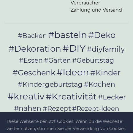
Verbraucher
Zahlung und Versand
#basteln
#Deko
#Backen
#DIY
#Dekoration
#diyfamily
#Essen
#Garten
#Geburtstag
#Ideen
#Geschenk
#Kinder
#Kochen
#Kindergeburtstag
#kreativ
#Kreativität
#Lecker
#nähen
#Rezept
#Rezept-Ideen
#Rezepte
#selber_bauen
Diese Webseite benutzt Cookies. Wenn du die Webseite
#selber_machen
weiter nutzen, stimmen Sie der Verwendung von Cookies