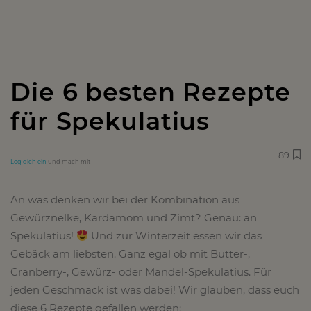
Die 6 besten Rezepte
für Spekulatius
89
Log dich ein
und mach mit
An was denken wir bei der Kombination aus
Gewürznelke, Kardamom und Zimt? Genau: an
Spekulatius!
Und zur Winterzeit essen wir das
Gebäck am liebsten. Ganz egal ob mit Butter-,
Cranberry-, Gewürz- oder Mandel-Spekulatius. Für
jeden Geschmack ist was dabei! Wir glauben, dass euch
diese 6 Rezepte gefallen werden: