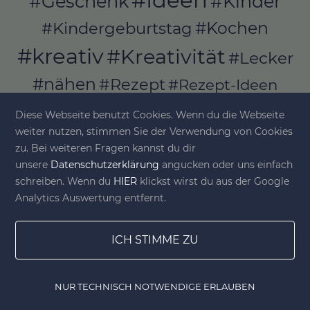
#Ideen
#Geschenk
#Kinder
#Kochen
#Kindergeburtstag
#kreativ
#Kreativität
#Lecker
#nähen
#Rezept
#Rezept-Ideen
#Rezepte
#selber_bauen
Diese Webseite benutzt Cookies. Wenn du die Webseite
#selber_machen
weiter nutzen, stimmen Sie der Verwendung von Cookies
zu. Bei weiteren Fragen kannst du dir
#Selbermachen
unsere
Datenschutzerklärung
angucken oder uns einfach
#selber_nähen
schreiben. Wenn du
HIER
klickst wirst du aus der Google
#Selfmade
#Sommer
#Stoffe
Analytics Auswertung entfernt.
#Werkeln
#Upcycling
ICH STIMME ZU
NUR TECHNISCH NOTWENDIGE ERLAUBEN
© diy-family.com - Deine DIY-Welt
Home
Gewinnspiele
Lesezeichen
DIY Shop