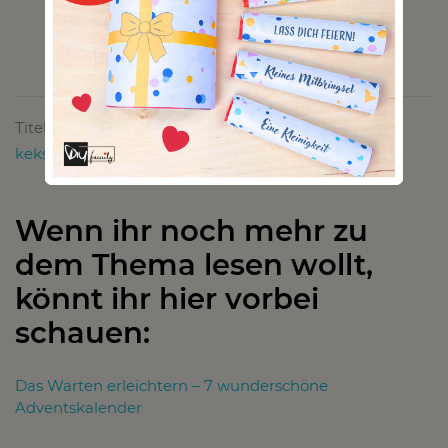
Titelbild von:
https://pixabay.com/de/photos/advent-
kekse-spekulatius-1076608/
Wenn ihr noch mehr zu
dem Thema lesen wollt,
könnt ihr hier vorbei
schauen:
Das Warten erleichtern – 7 wunderschöne
Adventskalender