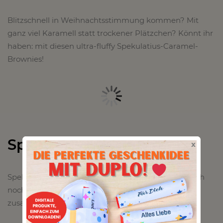
Blitzschnell in Weihnachtsstimmung kommen? Mit
ganz viel Karamell statt trockener Plätzchen? Könnt ihr
haben: mit diesen ultra-fluffy Spekulatius-Caramel-
Brownies!
Spekulatius Aufstrich
x
Spekulatius. Als Brotaufstrich. Super cremig. Muss ich
noch mehr sagen oder sucht ihr schon die Zutaten
zusammen?