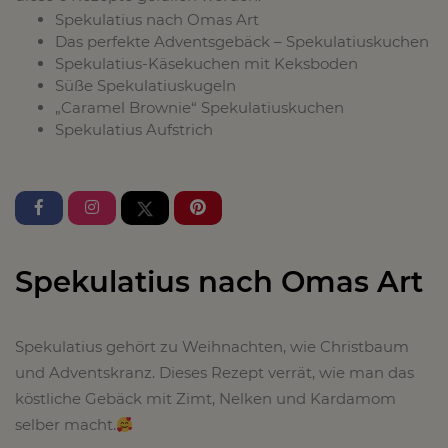
Spekulatius nach Omas Art
Das perfekte Adventsgebäck – Spekulatiuskuchen
Spekulatius-Käsekuchen mit Keksboden
Süße Spekulatiuskugeln
„Caramel Brownie“ Spekulatiuskuchen
Spekulatius Aufstrich
Spekulatius nach Omas Art
Spekulatius gehört zu Weihnachten, wie Christbaum
und Adventskranz. Dieses Rezept verrät, wie man das
köstliche Gebäck mit Zimt, Nelken und Kardamom
selber macht.