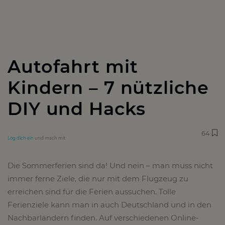
Autofahrt mit
Kindern – 7 nützliche
DIY und Hacks
64
Log dich ein
und mach mit
Die Sommerferien sind da! Und nein – man muss nicht
immer ferne Ziele, die nur mit dem Flugzeug zu
erreichen sind für die Ferien aussuchen. Tolle
Ferienziele kann man in auch Deutschland und in den
Nachbarländern finden. Auf verschiedenen Online-