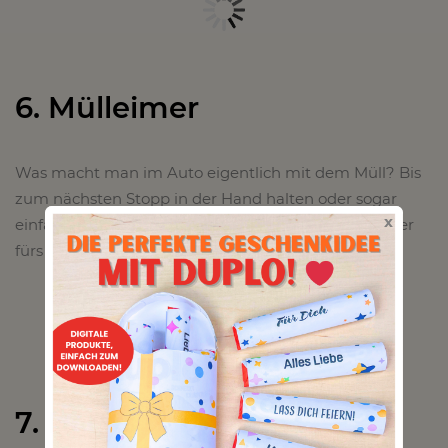
6. Mülleimer
Was macht man im Auto eigentlich mit dem Müll? Bis
zum nächsten Stopp in der Hand halten oder sogar
x
einfach ins Auto legen. Hier ein praktischer Mülleimer
fürs Auto.
7. Hacks