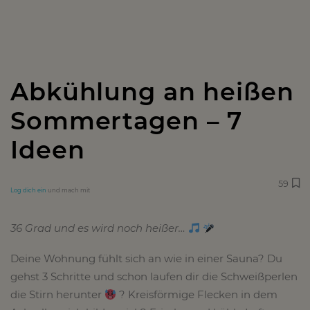
Abkühlung an heißen
Sommertagen – 7
Ideen
59
Log dich ein
und mach mit
36 Grad und es wird noch heißer…
Deine Wohnung fühlt sich an wie in einer Sauna? Du
gehst 3 Schritte und schon laufen dir die Schweißperlen
die Stirn herunter
? Kreisförmige Flecken in dem