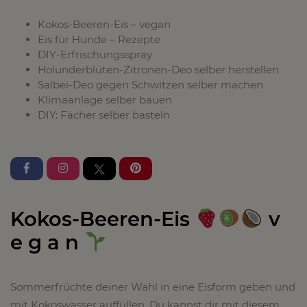
Kokos-Beeren-Eis – vegan
Eis für Hunde – Rezepte
DIY-Erfrischungsspray
Holunderblüten-Zitronen-Deo selber herstellen
Salbei-Deo gegen Schwitzen selber machen
Klimaanlage selber bauen
DIY: Fächer selber basteln
Kokos-Beeren-Eis
v
e g a n
Sommerfrüchte deiner Wahl in eine Eisform geben und
mit Kokoswasser auffüllen. Du kannst dir mit diesem