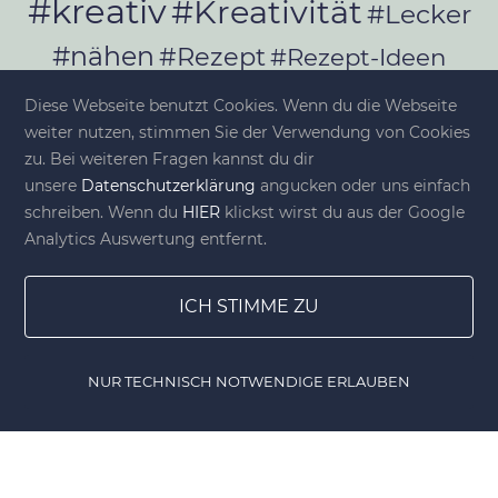
#kreativ
#Kreativität
#Lecker
#nähen
#Rezept
#Rezept-Ideen
#Rezepte
#selber_bauen
Diese Webseite benutzt Cookies. Wenn du die Webseite
#selber_machen
weiter nutzen, stimmen Sie der Verwendung von Cookies
zu. Bei weiteren Fragen kannst du dir
#Selbermachen
unsere
Datenschutzerklärung
angucken oder uns einfach
#selber_nähen
schreiben. Wenn du
HIER
klickst wirst du aus der Google
#Selfmade
#Sommer
#Stoffe
Analytics Auswertung entfernt.
#Werkeln
#Upcycling
ICH STIMME ZU
NUR TECHNISCH NOTWENDIGE ERLAUBEN
© diy-family.com - Deine DIY-Welt
Home
Gewinnspiele
Lesezeichen
DIY Shop