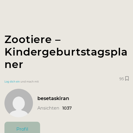
Zootiere –
Kindergeburtstagspla
ner
95
Log dich ein
und mach mit
besetaskiran
Ansichten
1037
Profil