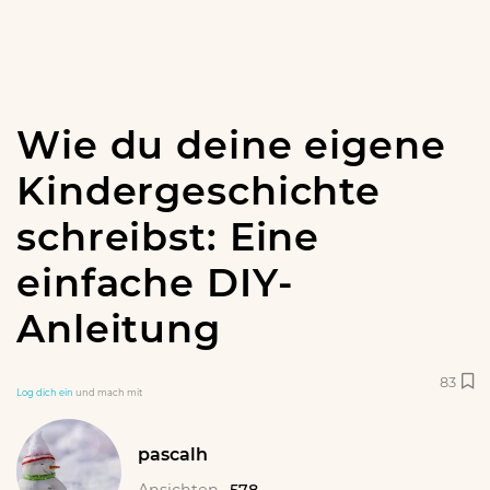
Wie du deine eigene
Kindergeschichte
schreibst: Eine
einfache DIY-
Anleitung
83
Log dich ein
und mach mit
pascalh
Ansichten
578