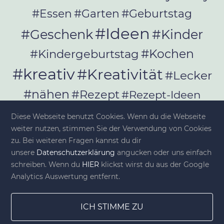
#Essen
#Garten
#Geburtstag
#Ideen
#Geschenk
#Kinder
#Kochen
#Kindergeburtstag
#kreativ
#Kreativität
#Lecker
#nähen
#Rezept
#Rezept-Ideen
#Rezepte
#selber_bauen
Diese Webseite benutzt Cookies. Wenn du die Webseite
#selber_machen
weiter nutzen, stimmen Sie der Verwendung von Cookies
zu. Bei weiteren Fragen kannst du dir
#Selbermachen
unsere
Datenschutzerklärung
angucken oder uns einfach
#selber_nähen
schreiben. Wenn du
HIER
klickst wirst du aus der Google
#Selfmade
#Sommer
#Stoffe
Analytics Auswertung entfernt.
#Werkeln
#Upcycling
ICH STIMME ZU