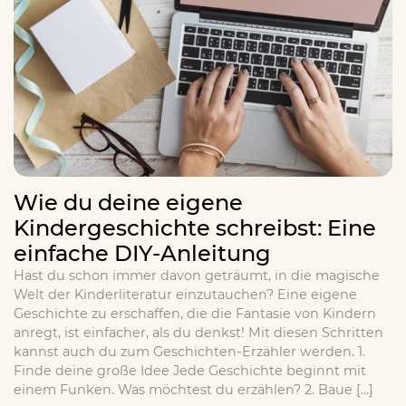
Wie du deine eigene
Kindergeschichte schreibst: Eine
einfache DIY-Anleitung
Hast du schon immer davon geträumt, in die magische
Welt der Kinderliteratur einzutauchen? Eine eigene
Geschichte zu erschaffen, die die Fantasie von Kindern
anregt, ist einfacher, als du denkst! Mit diesen Schritten
kannst auch du zum Geschichten-Erzähler werden. 1.
Finde deine große Idee Jede Geschichte beginnt mit
einem Funken. Was möchtest du erzählen? 2. Baue […]