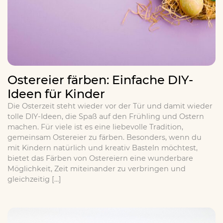
Ostereier färben: Einfache DIY-
Ideen für Kinder
Die Osterzeit steht wieder vor der Tür und damit wieder
tolle DIY-Ideen, die Spaß auf den Frühling und Ostern
machen. Für viele ist es eine liebevolle Tradition,
gemeinsam Ostereier zu färben. Besonders, wenn du
mit Kindern natürlich und kreativ Basteln möchtest,
bietet das Färben von Ostereiern eine wunderbare
Möglichkeit, Zeit miteinander zu verbringen und
gleichzeitig […]