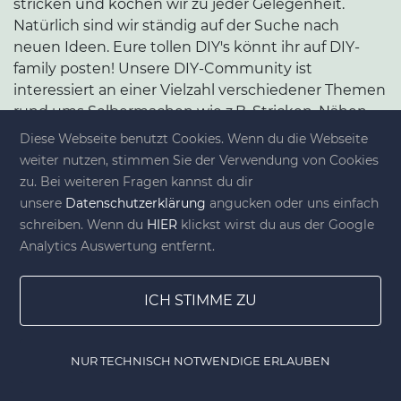
stricken und kochen wir zu jeder Gelegenheit.
Natürlich sind wir ständig auf der Suche nach
neuen Ideen. Eure tollen DIY's könnt ihr auf DIY-
family posten! Unsere DIY-Community ist
interessiert an einer Vielzahl verschiedener Themen
rund ums Selbermachen wie z.B. Stricken, Nähen,
Upcycling, Dekoration, Geschenke, Rezepte,
Diese Webseite benutzt Cookies. Wenn du die Webseite
Einrichtung und, und, und ... Wir wünschen euch
weiter nutzen, stimmen Sie der Verwendung von Cookies
viel Spaß beim Erkunden unserer Fundstücke und
zu. Bei weiteren Fragen kannst du dir
natürlich für eure eigenen DIY-Projekte.
unsere
Datenschutzerklärung
angucken oder uns einfach
schreiben. Wenn du
HIER
klickst wirst du aus der Google
Analytics Auswertung entfernt.
ICH STIMME ZU
NAVIGATION
UNTERNEHMEN
NUR TECHNISCH NOTWENDIGE ERLAUBEN
Home
Gewinnspiele
Lesezeichen
DIY Shop
Home
Über uns