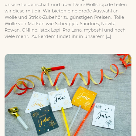
unsere Leidenschaft und über Dein-Wollshop.de teilen
wir diese mit dir. Wir bieten eine große Auswahl an
Wolle und Strick-Zubehör zu günstigen Preisen. Tolle
Wolle von Marken wie Scheepjes, Sandnes, Novita,
Rowan, ONline, Istex Lopi, Pro Lana, myboshi und noch
viele mehr. Außerdem findet ihr in unserem […]