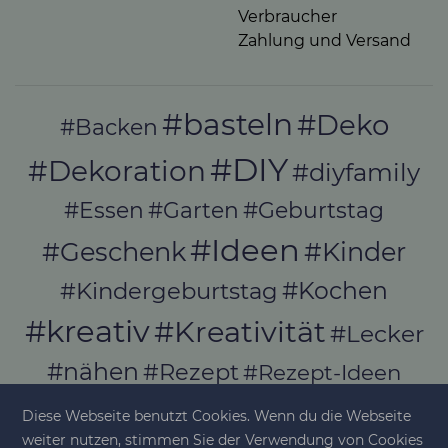
Verbraucher
Zahlung und Versand
#basteln
#Deko
#Backen
#DIY
#Dekoration
#diyfamily
#Essen
#Garten
#Geburtstag
#Ideen
#Geschenk
#Kinder
#Kochen
#Kindergeburtstag
#kreativ
#Kreativität
#Lecker
#nähen
#Rezept
#Rezept-Ideen
#Rezepte
#selber_bauen
Diese Webseite benutzt Cookies. Wenn du die Webseite
#selber_machen
weiter nutzen, stimmen Sie der Verwendung von Cookies