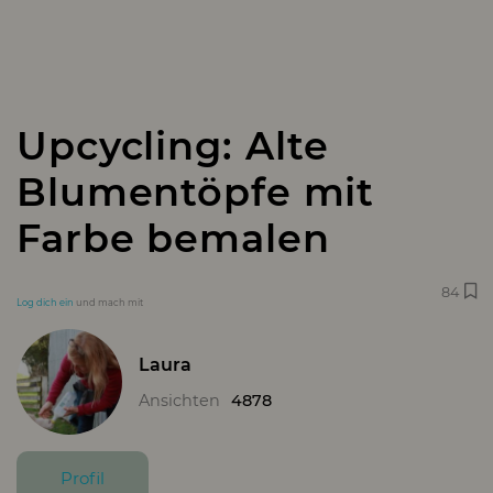
Upcycling: Alte
Blumentöpfe mit
Farbe bemalen
84
Log dich ein
und mach mit
Laura
Ansichten
4878
Profil