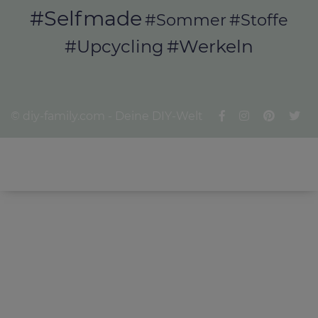
#Selfmade
#Sommer
#Stoffe
#Werkeln
#Upcycling
© diy-family.com - Deine DIY-Welt