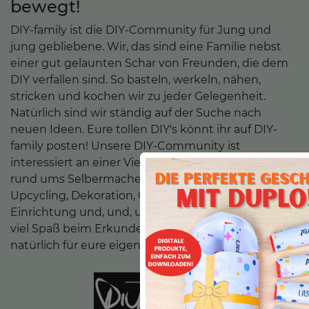
bewegt!
DIY-family ist die DIY-Community für Jung und
jung gebliebene. Wir, das sind eine Familie nebst
einer gut gelaunten Schar von Freunden, die dem
DIY verfallen sind. So basteln, werkeln, nähen,
stricken und kochen wir zu jeder Gelegenheit.
Natürlich sind wir ständig auf der Suche nach
neuen Ideen. Eure tollen DIY's könnt ihr auf DIY-
family posten! Unsere DIY-Community ist
interessiert an einer Vielzahl verschiedener Themen
rund ums Selbermachen wie z.B. Stricken, Nähen,
Upcycling, Dekoration, Geschenke, Rezepte,
Einrichtung und, und, und ... Wir wünschen euch
viel Spaß beim Erkunden unserer Fundstücke und
natürlich für eure eigenen DIY-Projekte.