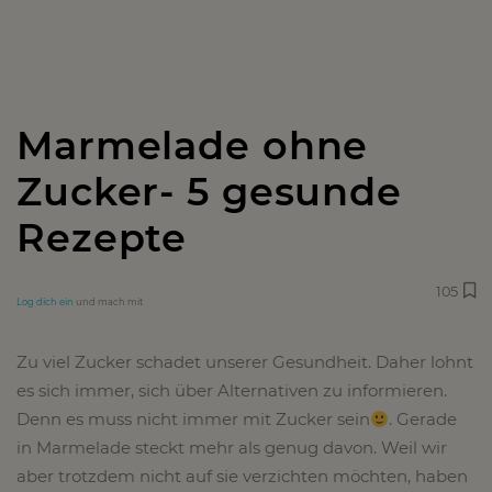
Marmelade ohne
Zucker- 5 gesunde
Rezepte
105
Log dich ein
und mach mit
Zu viel Zucker schadet unserer Gesundheit. Daher lohnt
es sich immer, sich über Alternativen zu informieren.
Denn es muss nicht immer mit Zucker sein
. Gerade
in Marmelade steckt mehr als genug davon. Weil wir
aber trotzdem nicht auf sie verzichten möchten, haben