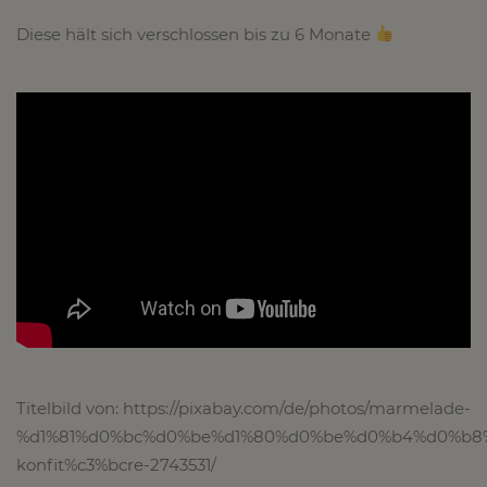
Diese hält sich verschlossen bis zu 6 Monate
Titelbild von: https://pixabay.com/de/photos/marmelade-
%d1%81%d0%bc%d0%be%d1%80%d0%be%d0%b4%d0%b8
konfit%c3%bcre-2743531/