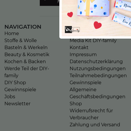
NAVIGATION
UNTERNEHMEN
Home
Über uns
Stoffe & Wolle
Media Kit DIY-family
Basteln & Werkeln
Kontakt
Beauty & Kosmetik
Impressum
Kochen & Backen
Datenschutzerklärung
Werde Teil der DIY-
Nutzungsbedingungen
family
Teilnahmebedingungen
DIY Shop
Gewinnspiele
Gewinnspiele
Allgemeine
Jobs
Geschäftsbedingungen
Newsletter
Shop
Widerrufsrecht für
Verbraucher
Zahlung und Versand