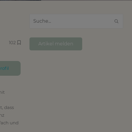
102
Artikel melden
rofil
mit
t, dass
nz
nfach und