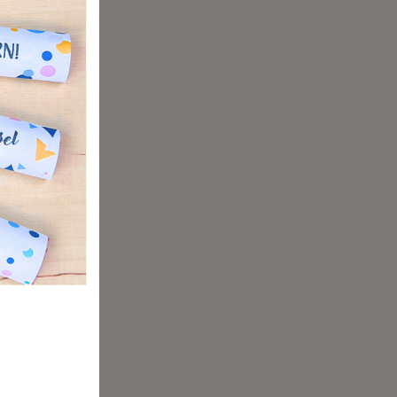
eil neu
uch