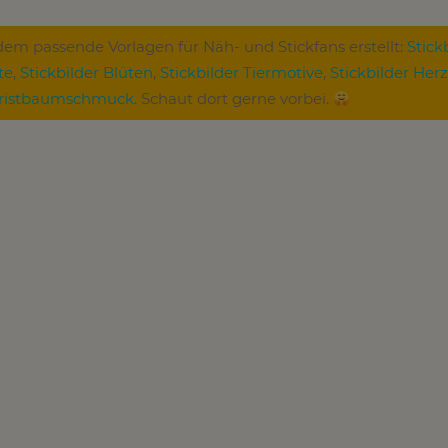
m passende Vorlagen für Näh- und Stickfans erstellt:
Stick
te
,
Stickbilder Blüten
,
Stickbilder Tiermotive
,
Stickbilder Her
Christbaumschmuck
. Schaut dort gerne vorbei.