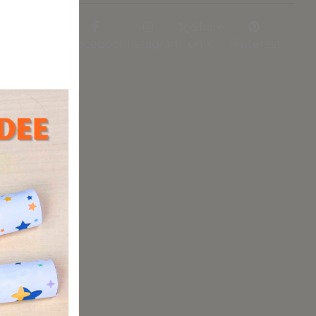
Share
Facebook
Instagram
on X
Pinterest
r
um meist