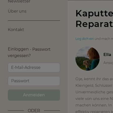
Newsletter
Kaputte
Über uns
Reparat
Kontakt
Log dich ein
und mach m
Einloggen
Passwort
Ella
vergessen?
Ansi
Oje, kennt ihr das 
Kleingeld, Schlüssel
Unvermeidliche gesc
Anmelden
viele von uns eine
machen können. In d
ODER
effektiv reparieren 