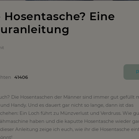
 Hosentasche? Eine
uranleitung
it
P
chten
41406
auch? Die Hosentaschen der Männer sind immer gut gefüllt 
 und Handy. Und es dauert gar nicht so lange, dann ist das
hehen: Ein Loch führt zu Münzverlust und Verdruss. Wie gu
 Nähmaschine haben und die kaputte Hosentasche wieder ga
ieser Anleitung zeige ich euch, wie ihr die Hosentasche ei
könnt!