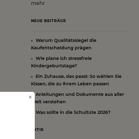
mehr
NEUE BEITRÄGE
Warum Qualitätssiegel die
Kaufentscheidung prägen
Wie plane ich stressfreie
Kindergeburtstage?
Ein Zuhause, das passt: So wählen Sie
Kissen, die zu Ihrem Leben passen
Anleitungen und Dokumente aus aller
x
Welt verstehen
Was sollte in die Schultüte 2026?
AKTIE