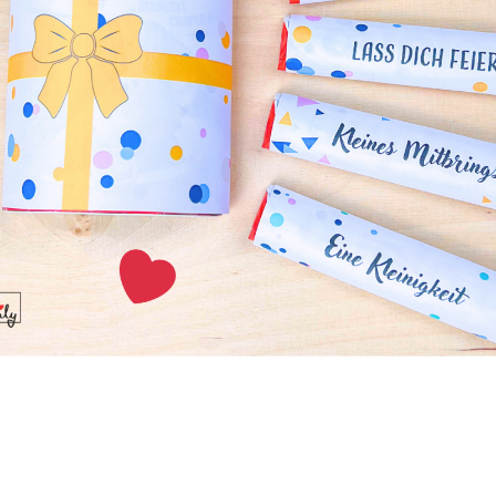
 aus deinem Stoffrest dieses abgeschnittene Hosentaschen-T
die Nahtzugaben. Optimal ist es, wenn du das Teil im Stoffbr
en Enden nach oben geklappt nach innen in die verbliebene
ckst die Kanten mit den Stecknadeln fest.