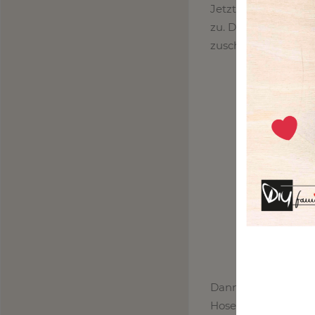
Jetzt schneidest du
zu. Denke bitte an 
zuschneidest.
Dann legst du ober
Hosentasche und ste