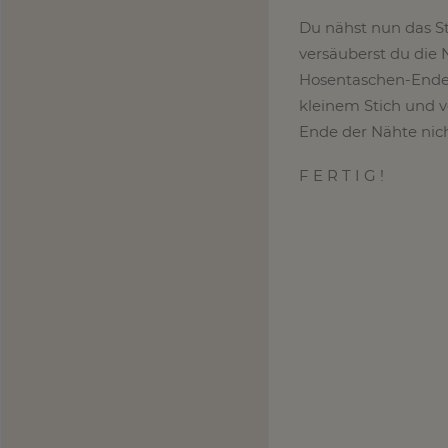
Du nähst nun das St
versäuberst du die 
Hosentaschen-Ende 
kleinem Stich und v
Ende der Nähte nich
F E R T I G !