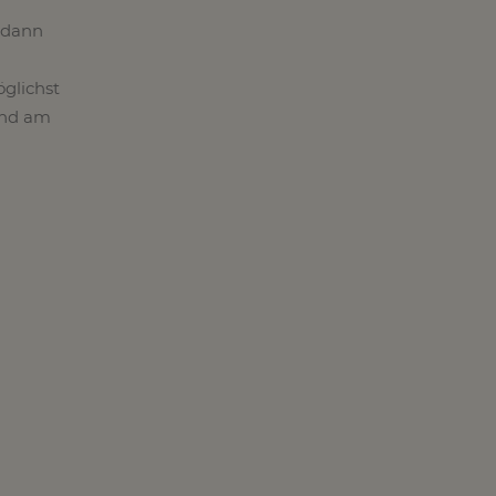
 dann
glichst
und am