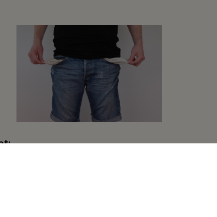
ht:
hine
en Stoff
n
knadeln