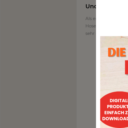
Und los geht’s
Als erstes wendest 
Hosentasche großzü
sehr dünn geworden