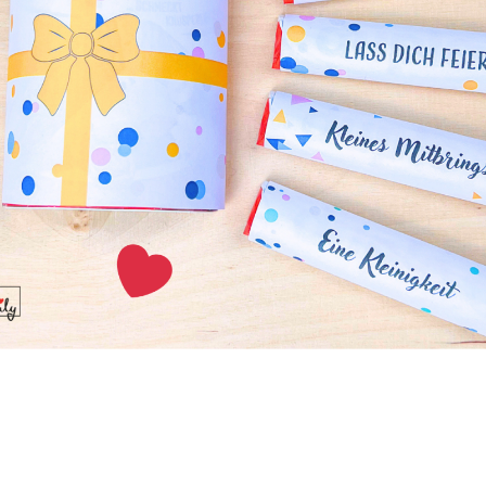
du:
m Ausdrucken der Knetmatte)
 Laminierfolie
(damit die Matte langlebiger ist)
die Knetmatte bei Bedarf zuzuschneiden)
erschiedenen Farben
(zum Formen und Gestalten)
hritt-Anleitung
rladen
: Wähle dein Lieblingsthema und lade die Vorlage her
cken
: Drucke die Knetmatte auf
dickem Papier
oder laminier
zung.
ten
: Jetzt beginnt der Spaß! Die Kinder können Formen pa
en
: Die Knetmatten können beliebig oft verwendet werden.
d sie abwischbar und bleiben lange in gutem Zustand.