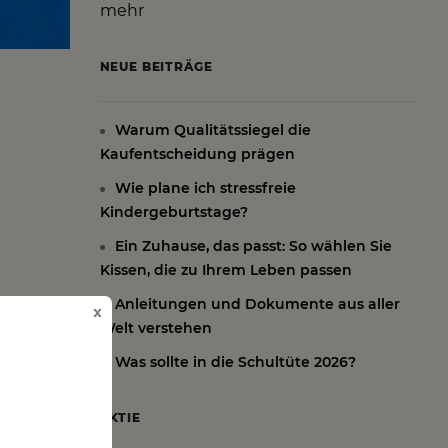
mehr
NEUE BEITRÄGE
Warum Qualitätssiegel die
Kaufentscheidung prägen
Wie plane ich stressfreie
Kindergeburtstage?
Ein Zuhause, das passt: So wählen Sie
Kissen, die zu Ihrem Leben passen
Anleitungen und Dokumente aus aller
x
Welt verstehen
Was sollte in die Schultüte 2026?
AKTIE