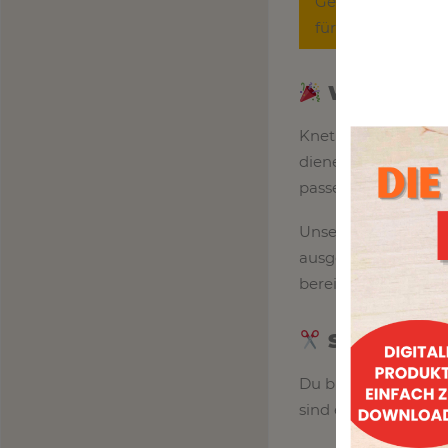
Gefallen dir uns
für viele weitere
Was sind 
Knetmatten sind
be
dienen. Kinder kön
passen. Durch die k
Unsere
digitalen V
ausgedruckt und dir
bereithalten und da
So funktio
Du brauchst keine 
sind einfach und sch