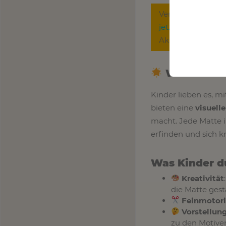
Verpasse keine R
jetzt unseren New
Aktionen und exk
Warum lie
Kinder lieben es, m
bieten eine
visuell
macht. Jede Matte i
erfinden und sich k
Was Kinder d
Kreativität
die Matte gest
Feinmotor
Vorstellung
zu den Motive