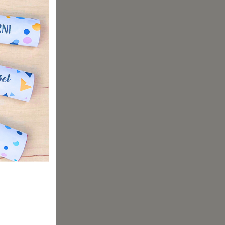
unter.
e sie für
ssend
 Wenn du