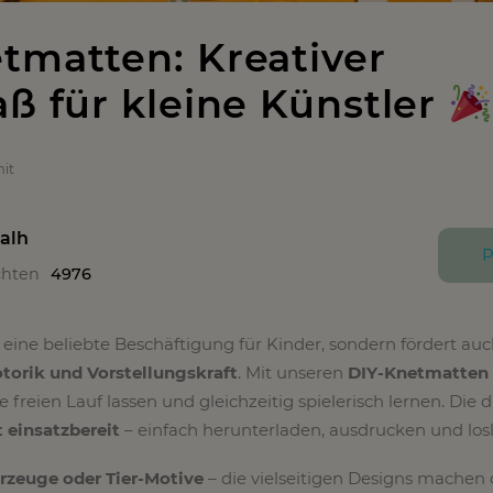
tmatten: Kreativer
aß für kleine Künstler
it
alh
P
chten
4976
 eine beliebte Beschäftigung für Kinder, sondern fördert auc
otorik und Vorstellungskraft
. Mit unseren
DIY-Knetmatten
e freien Lauf lassen und gleichzeitig spielerisch lernen. Die d
t einsatzbereit
– einfach herunterladen, ausdrucken und los
rzeuge oder Tier-Motive
– die vielseitigen Designs machen 