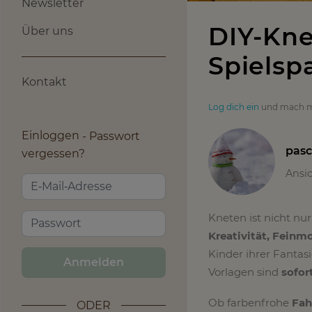
Newsletter
DIY-Kne
Über uns
Spielsp
Kontakt
Log dich ein
und mach m
Einloggen
Passwort
pasc
vergessen?
Ansi
Kneten ist nicht nur
Kreativität, Feinm
Kinder ihrer Fantasi
Anmelden
Vorlagen sind
sofor
Ob farbenfrohe
Fah
ODER