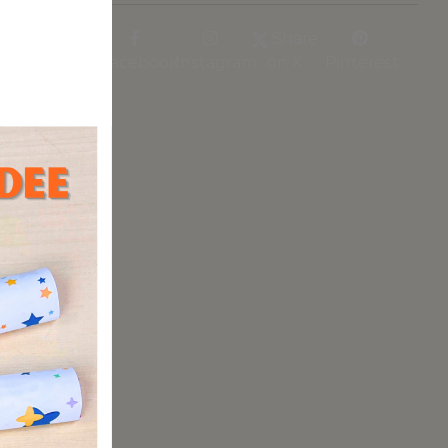
ß und
Share
Facebook
Instagram
on X
Pinterest
guren
age
Erlebnis.
zu Hause
en, Knete
orlagen