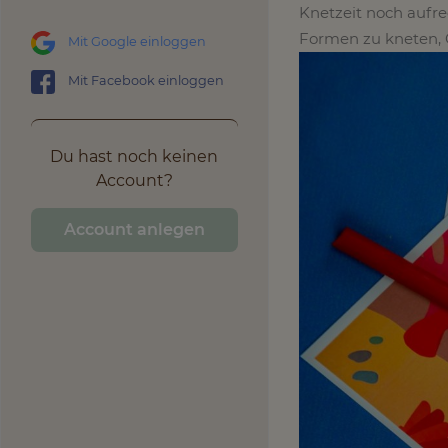
Knetzeit noch aufr
Formen zu kneten, 
Mit Google einloggen
Mit Facebook einloggen
Du hast noch keinen
Account?
Account anlegen