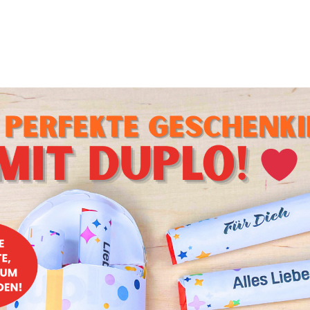
ere DIY Knetmatten?
Besuche unseren Shop
für den Kentspa
 spannende und kreative Produkte!
Knetmatten?
druckte Unterlagen
, die als kreative Spielfläche für Knetfi
nen Formen und Objekte kneten, die zur thematischen Vorl
laren Designs und Motive wird das Kneten zum interaktiven 
orlagen
sind
sofort nach dem Kauf verfügbar
. Sie können 
ekt verwendet werden. Einfach die Matte auf den Tisch leg
s kreative Abenteuer beginnt.
niert das Basteln mit den Knetmatten
besonderen Materialien oder Werkzeuge. Die Knetmatten-V
nell einsatzbereit.