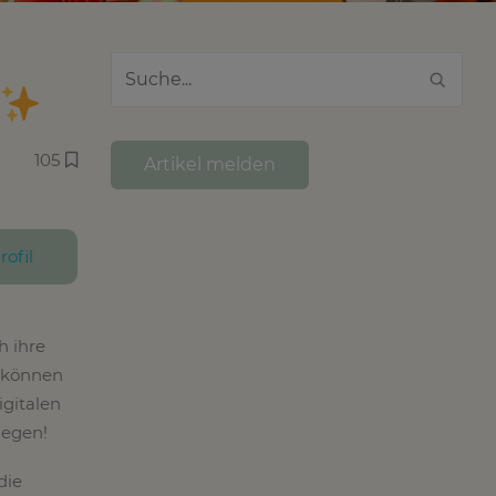
105
Artikel melden
rofil
h ihre
können
igitalen
legen!
die