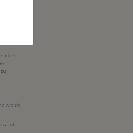
nniere
tmatten
er
 zu
nd wie sie
passend