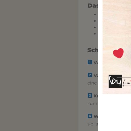
Das brauchst 
Drucker
(zu
Papier oder
Schere
(um 
Knete in v
Schritt-für-Sc
Vorlage herunte
Vorlage ausdru
eine langlebige Nut
Kneten & Gestal
zum Motiv kneten.
Wiederverwend
sie laminierst, sin