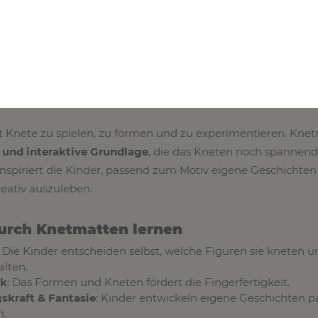
abatte, Angebote und monatliche Gratis Aktionen mehr!
Abo
sletter
und profitiere regelmäßig von unseren DIY-Family
lusiven Angeboten!
ben Kinder Knetmatten?
it Knete zu spielen, zu formen und zu experimentieren. Kne
e und interaktive Grundlage
, die das Kneten noch spannend
nspiriert die Kinder, passend zum Motiv eigene Geschichten
reativ auszuleben.
urch Knetmatten lernen
: Die Kinder entscheiden selbst, welche Figuren sie kneten u
alten.
ik
: Das Formen und Kneten fördert die Fingerfertigkeit.
skraft & Fantasie
: Kinder entwickeln eigene Geschichten 
n.