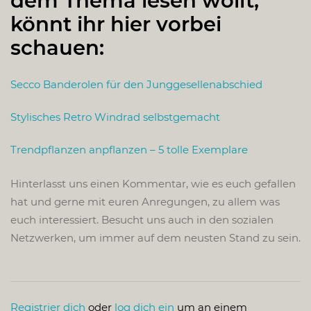
dem Thema lesen wollt,
könnt ihr hier vorbei
schauen:
Secco Banderolen für den Junggesellenabschied
Stylisches Retro Windrad selbstgemacht
Trendpflanzen anpflanzen – 5 tolle Exemplare
Hinterlasst uns einen Kommentar, wie es euch gefallen
hat und gerne mit euren Anregungen, zu allem was
euch interessiert. Besucht uns auch in den sozialen
Netzwerken, um immer auf dem neusten Stand zu sein.
Registrier dich
oder
log dich ein
um an einem