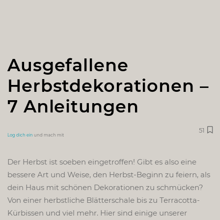
Ausgefallene
Herbstdekorationen –
7 Anleitungen
51
Log dich ein
und mach mit
Der Herbst ist soeben eingetroffen! Gibt es also eine
bessere Art und Weise, den Herbst-Beginn zu feiern, als
dein Haus mit schönen Dekorationen zu schmücken?
Von einer herbstliche Blätterschale bis zu Terracotta-
Kürbissen und viel mehr. Hier sind einige unserer