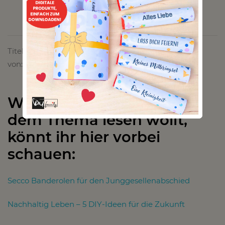
Titelbild
von:
https://unsplash.com/photos/mApIZzsYqUM
Wenn ihr noch mehr zu
dem Thema lesen wollt,
könnt ihr hier vorbei
schauen:
Secco Banderolen für den Junggesellenabschied
Nachhaltig Leben – 5 DIY-Ideen für die Zukunft