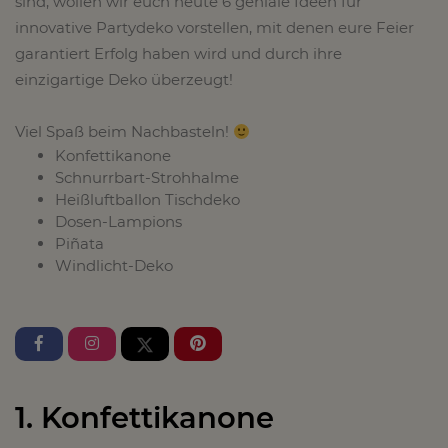
sind, wollen wir euch heute 6 geniale Ideen für
innovative Partydeko vorstellen, mit denen eure Feier
garantiert Erfolg haben wird und durch ihre
einzigartige Deko überzeugt!
Viel Spaß beim Nachbasteln!
Konfettikanone
Schnurrbart-Strohhalme
Heißluftballon Tischdeko
Dosen-Lampions
Piñata
Windlicht-Deko
1. Konfettikanone