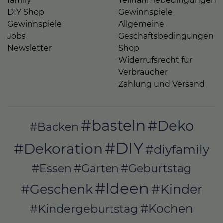
family
Teilnahmebedingungen
DIY Shop
Gewinnspiele
Gewinnspiele
Allgemeine
Jobs
Geschäftsbedingungen
Newsletter
Shop
Widerrufsrecht für
Verbraucher
Zahlung und Versand
#basteln
#Deko
#Backen
#DIY
#Dekoration
#diyfamily
#Essen
#Garten
#Geburtstag
#Ideen
#Geschenk
#Kinder
#Kochen
#Kindergeburtstag