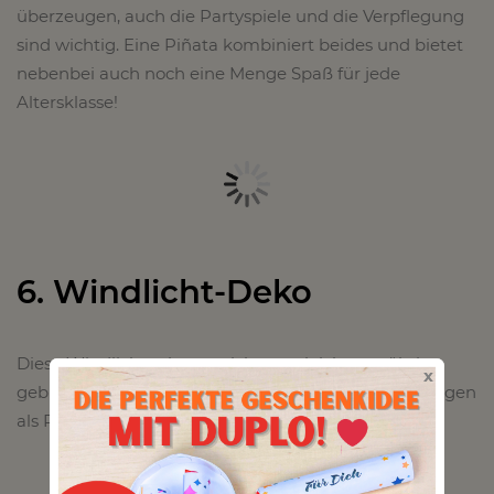
überzeugen, auch die Partyspiele und die Verpflegung
sind wichtig. Eine Piñata kombiniert beides und bietet
nebenbei auch noch eine Menge Spaß für jede
Altersklasse!
6. Windlicht-Deko
Diese Windlichter lassen sich ganz leicht aus übrig
x
gebliebenen Marmeladengläsern basteln und erzeugen
als Partydeko einen schönen Effekt auf dem Tisch.