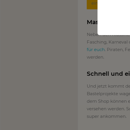
einem kreativen H
Masken für je
Neben den Klassike
Fasching, Karneval 
für euch
. Piraten, 
werden.
Schnell und e
Und jetzt kommt der 
Bastelprojekte wage
dem Shop können e
versehen werden. S
super ankommen.