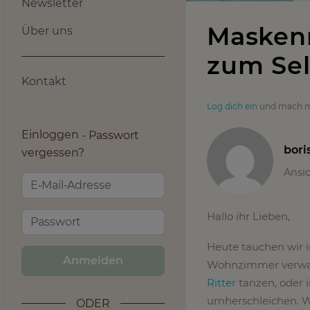
Newsletter
Maskenm
Über uns
zum Se
Kontakt
Log dich ein
und mach m
Einloggen
Passwort
bori
vergessen?
Ansi
Hallo ihr Lieben,
Heute tauchen wir in
Anmelden
Wohnzimmer verwand
Ritter
tanzen, oder 
umherschleichen. Wi
ODER