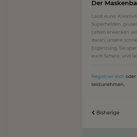
Der Maskenbal
Lasst eurer Kreativi
Superhelden, grusel
Leben erwecken woll
daran, unsere schn
Ergänzung. Sie spar
euch Schere, und la
Registrier dich
ode
teilzunehmen.
Bisherige