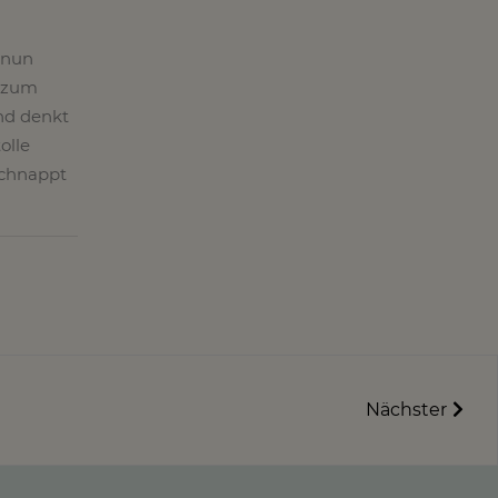
r nun
n zum
nd denkt
olle
Schnappt
Nächster