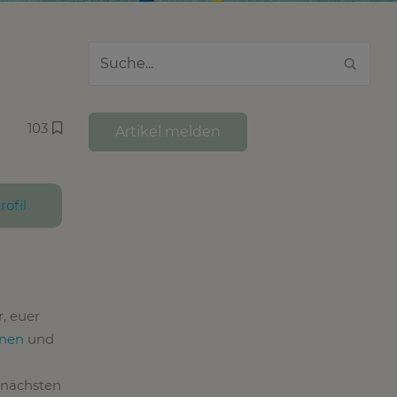
103
Artikel melden
rofil
r, euer
nnen
und
 nächsten