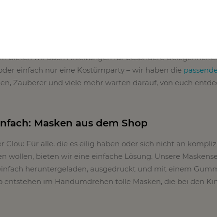
ighlight!
den Anlass
rn bieten wir auch Anleitungen für besondere Gelegenheite
oder einfach nur eine Kostümparty – wir haben die
passend
Feen, Zauberer und viele mehr warten darauf, von euch entde
infach: Masken aus dem Shop
Clou: Für alle, die es eilig haben oder sich nicht an kompliz
n wollen, bieten wir eine einfache Lösung. Unsere Maskense
infach heruntergeladen, ausgedruckt und mit einem Gum
o entstehen im Handumdrehen tolle Masken, die bei den Ki