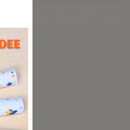
Share
Facebook
Instagram
on X
Pinterest
Ob
nster.
sondern
 Dich
ungen,