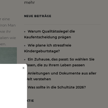
mehr
NEUE BEITRÄGE
r eine
 Iron Man
wie ihr
Warum Qualitätssiegel die
Kaufentscheidung prägen
alien wie
ben.
Wie plane ich stressfreie
Kindergeburtstage?
Ein Zuhause, das passt: So wählen Sie
Kissen, die zu Ihrem Leben passen
x
Anleitungen und Dokumente aus aller
Welt verstehen
Was sollte in die Schultüte 2026?
AKTIE