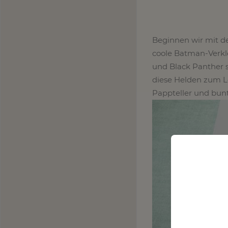
Beginnen wir mit de
coole Batman-Verkle
und Black Panther so
diese Helden zum L
Pappteller und bunt