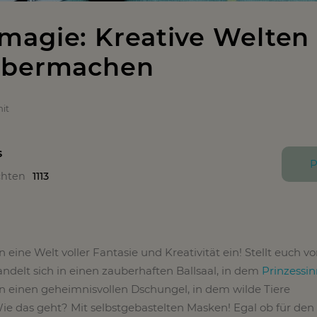
agie: Kreative Welten
lbermachen
it
s
P
chten
1113
 eine Welt voller Fantasie und Kreativität ein! Stellt euch vo
elt sich in einen zauberhaften Ballsaal, in dem
Prinzessi
in einen geheimnisvollen Dschungel, in dem wilde Tiere
e das geht? Mit selbstgebastelten Masken! Egal ob für den