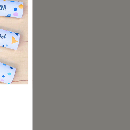
nderem
t
inhörnern
le zu
Kind
und
ine
g zu