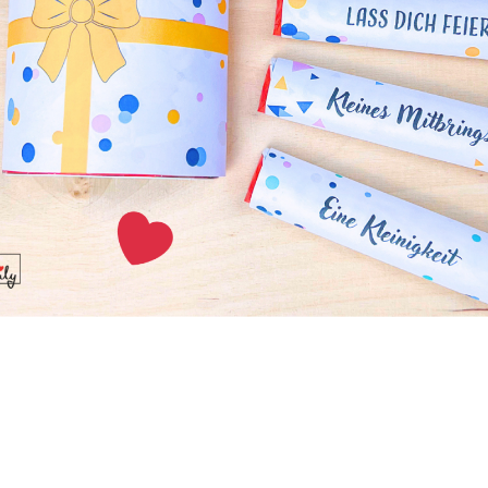
 Ideen für das Maskenbasteln. Verpasse nie wieder die
ne Feste mit selbstgemachten Masken zu etwas ganz Beso
Teil unserer Bastelgemeinschaft und lasse Deine Kreativitä
Masken aus der Tierwelt
e Fantasie von Kindern mehr als die bunte Welt der Tiere. Von
estieren über niedliche Zootiere bis hin zu fantastischen E
riern – unsere Anleitungen machen es möglich, in jede Rol
 Vorlagen und Ideen zum Bemalen sorgen dafür, dass jedes 
 ganz individuell gestalten kann.
kreativen Masken mit einer begeisterten Community teilen 
e Inspirationen sammeln?
Registriere Dich jetzt auf unserer
e Dich aus, entdecke einzigartige Bastelprojekte und lass De
ndere inspirieren. Gemeinsam machen wir jede Verkleidun