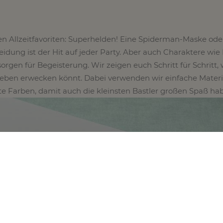
n Allzeitfavoriten: Superhelden! Eine Spiderman-Maske ode
idung ist der Hit auf jeder Party. Aber auch Charaktere wie
rgen für Begeisterung. Wir zeigen euch Schritt für Schritt, 
eben erwecken könnt. Dabei verwenden wir einfache Materi
e Farben, damit auch die kleinsten Bastler großen Spaß ha