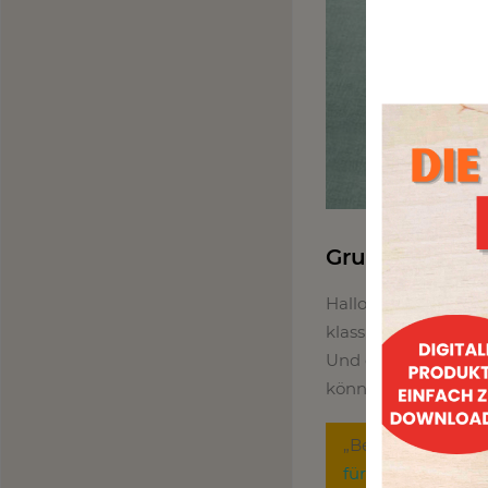
Gruseln mit S
Halloween steht vor
klassische Skelett
Und das Beste daran
können das ganze Ja
„Bereit für eine 
für unseren News