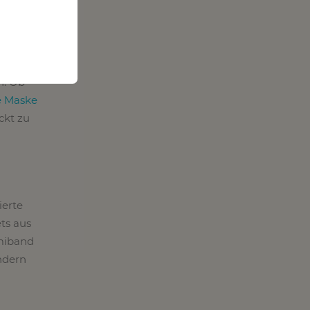
n. Ob
e Maske
ckt zu
ierte
ts aus
miband
ndern