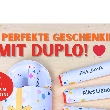
til: Halloween-Masken
 der Tür, und was wäre diese Zeit ohne gruselige Masken? 
- und Vampirmasken oder kreative Ideen wie Zombies und Mo
: Diese Masken sind nicht nur ein Highlight für Halloween, 
hr über für schaurig-schönen Spielspaß sorgen.
Ladung kreativer Inspiration direkt in Deinem Postfach?
Melde
letter an
und erhalte regelmäßig die neuesten Bastelanleit