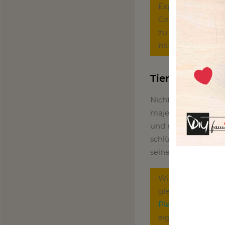
Expertentipps und
Gelegenheit, Dei
zu machen. Werde 
blühen!“
Tierisch gut: 
Nichts beflügelt di
majestätischen Meer
und mutigen Dinosau
schlüpfen. Einfache
seine Lieblingstiere
Willst Du Deine 
gleichzeitig neu
Plattform
, tausch
eigenen Masken a