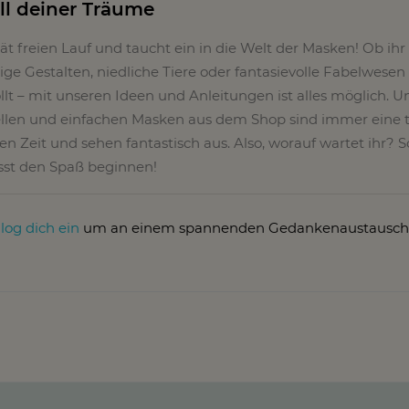
l deiner Träume
tät freien Lauf und taucht ein in die Welt der Masken! Ob ih
ige Gestalten, niedliche Tiere oder fantasievolle Fabelwese
t – mit unseren Ideen und Anleitungen ist alles möglich. U
ellen und einfachen Masken aus dem Shop sind immer eine t
en Zeit und sehen fantastisch aus. Also, worauf wartet ihr? 
sst den Spaß beginnen!
r
log dich ein
um an einem spannenden Gedankenaustausch