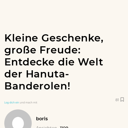
Kleine Geschenke,
große Freude:
Entdecke die Welt
der Hanuta-
Banderolen!
81
Log dich ein
und mach mit
boris
Ansichten
1109