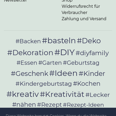
Newsletter
Shop
Widerrufsrecht für
Verbraucher
Zahlung und Versand
#basteln
#Deko
#Backen
#DIY
#Dekoration
#diyfamily
#Essen
#Garten
#Geburtstag
#Ideen
#Geschenk
#Kinder
#Kochen
#Kindergeburtstag
#kreativ
#Kreativität
#Lecker
#nähen
#Rezept
#Rezept-Ideen
#Rezepte
#selber_bauen