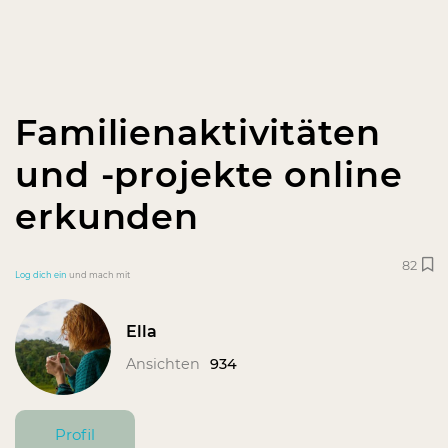
Familienaktivitäten
und -projekte online
erkunden
82
Log dich ein
und mach mit
Ella
Ansichten
934
Profil