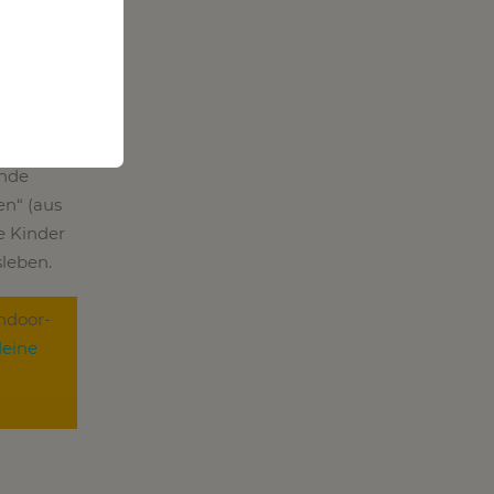
n. Mit
ende
en“ (aus
e Kinder
sleben.
ndoor-
deine