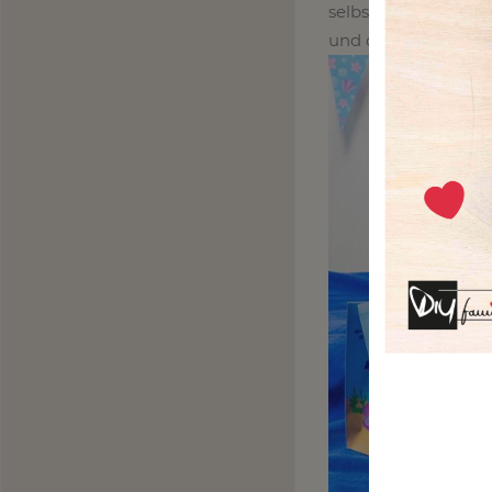
selbstgebastelte Me
und die Kinder könn