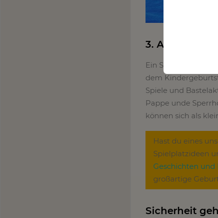
3. Auf dem Po
Ein Spielezimmer lä
dem Kindergeburtst
Spiele und Bastelak
Pappe unde Sperrho
können sich als kle
Hast du eines un
Spielplatzideen 
Geschichten und
großartige Geburt
Sicherheit geh