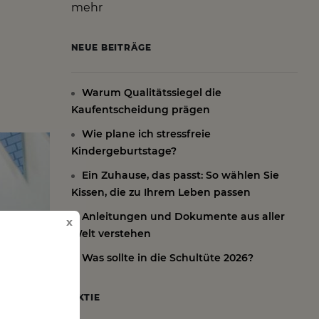
mehr
NEUE BEITRÄGE
Warum Qualitätssiegel die
Kaufentscheidung prägen
Wie plane ich stressfreie
Kindergeburtstage?
Ein Zuhause, das passt: So wählen Sie
Kissen, die zu Ihrem Leben passen
Anleitungen und Dokumente aus aller
x
Welt verstehen
Was sollte in die Schultüte 2026?
AKTIE