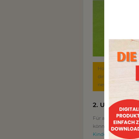
Hol dir regelmäßi
direkt in dein Pos
neue Wege, um auc
2. Unter dem 
Für alle kleinen Wa
können die Kinder 
Kindergeburtstagss