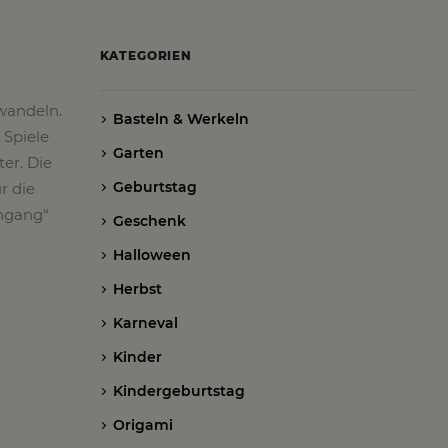
KATEGORIEN
wandeln.
Basteln & Werkeln
 Spiele
Garten
er. Die
Geburtstag
r die
ingang“
Geschenk
Halloween
Herbst
Karneval
Kinder
Kindergeburtstag
Origami