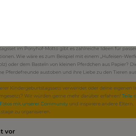
nyhof
sst sich auch wunderbar in einen kleinen Ponyhof verwandel
agsset im Ponyhof-Motto gibt es zahlreiche Ideen für pass
tionen. Wie wäre es zum Beispiel mit einem „Hufeisen-Werf
lz) oder dem Basteln von kleinen Pferdchen aus Papier? Di
ine Pferdefreunde austoben und ihre Liebe zu den Tieren au
serer Kindergeburtstagssets verwendet oder deine eigenen I
umgesetzt? Wir würden gerne mehr darüber erfahren!
Teile 
 Fotos mit unserer Community
und inspiriere andere Eltern,
stage zu organisieren.
t vor