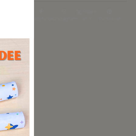
Share
Facebook
Instagram
on X
Pinterest
ge
cke
ten.
Hier
den
. Eine