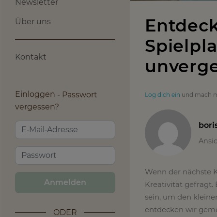
Newsletter
Entdeck
Über uns
Spielpl
Kontakt
unverge
Einloggen
Passwort
Log dich ein
und mach m
vergessen?
bori
Ansi
Wenn der nächste Ki
Anmelden
Kreativität gefragt
sein, um den kleine
entdecken wir geme
ODER