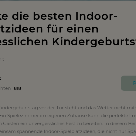
e die besten Indoor-
atzideen für einen
sslichen Kindergeburts
it
s
P
chten
818
ndergeburtstag vor der Tür steht und das Wetter nicht mitspi
. Ein Spielezimmer im eigenen Zuhause kann die perfekte L
n Gästen ein unvergessliches Fest zu bereiten. In diesem Bei
insam spannende Indoor-Spielplatzideen, die nicht nur Sp