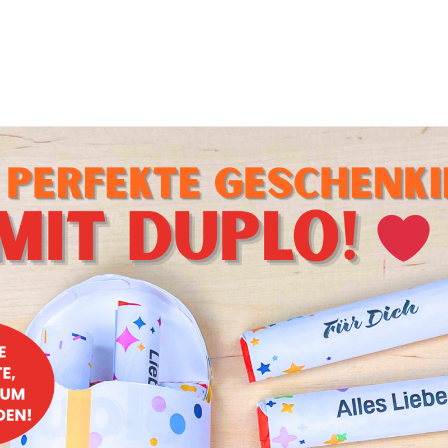
g inspirierende Ideen und Tipps für Indoor-Kindergeburtsta
tfach!
Melde dich jetzt für unseren Newsletter an
und entde
h bei schlechtem Wetter eine fantastische Feier zu gestal
Meer mit den Meerjungfrauen
ssernixen ist ein Meerjungfrauen-Motto genau das Richtige. 
in eine bunte Unterwasserwelt eintauchen. Mit dem passen
et
gibt es tolle Bastelideen für Unterwasser-Deko und Spiele