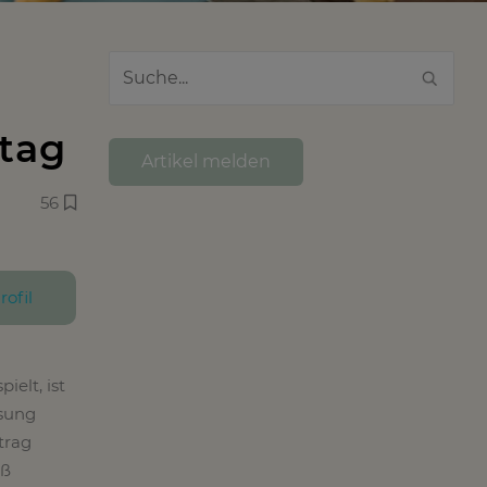
tag
Artikel melden
56
rofil
elt, ist
ösung
trag
aß