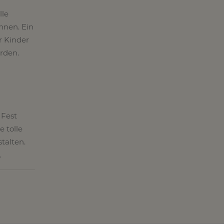
lle
nnen. Ein
r Kinder
erden.
 Fest
e tolle
talten.
.