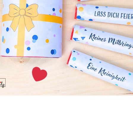
erjungfrauenschwanz-Flosse kann als tolle Fotop-Requisite
en sich wie echte Meerjungfrauen fühlen.