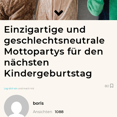
Einzigartige und
geschlechtsneutrale
Mottopartys für den
nächsten
Kindergeburtstag
80
Log dich ein
und mach mit
boris
Ansichten
1088