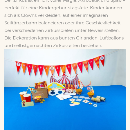
Der Zirkus ist ein Ort voller Magie, Akrobatik und Spaß –
perfekt für eine Kindergeburtstagsfete. Kinder können
sich als Clowns verkleiden, auf einer imaginären
Seiltänzerbahn balancieren oder ihre Geschicklichkeit
bei verschiedenen Zirkusspielen unter Beweis stellen.
Die Dekoration kann aus bunten Girlanden, Luftballons
x
und selbstgemachten Zirkuszelten bestehen.