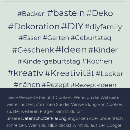
#basteln
#Deko
#Backen
#DIY
#Dekoration
#diyfamily
#Essen
#Garten
#Geburtstag
#Ideen
#Geschenk
#Kinder
#Kochen
#Kindergeburtstag
#kreativ
#Kreativität
#Lecker
#nähen
#Rezept
#Rezept-Ideen
#Rezepte
#selber_bauen
Diese Webseite benutzt Cookies. Wenn du die Webseite
#selber_machen
weiter nutzen, stimmen Sie der Verwendung von Cookies
zu. Bei weiteren Fragen kannst du dir
#Selbermachen
unsere
Datenschutzerklärung
angucken oder uns einfach
#selber_nähen
schreiben. Wenn du
HIER
klickst wirst du aus der Google