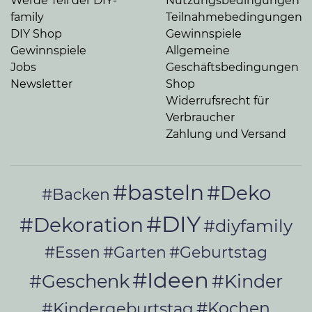
Werde Teil der DIY-
Nutzungsbedingungen
family
Teilnahmebedingungen
DIY Shop
Gewinnspiele
Gewinnspiele
Allgemeine
Jobs
Geschäftsbedingungen
Newsletter
Shop
Widerrufsrecht für
Verbraucher
Zahlung und Versand
#basteln
#Deko
#Backen
#DIY
#Dekoration
#diyfamily
#Essen
#Garten
#Geburtstag
#Ideen
#Geschenk
#Kinder
#Kochen
#Kindergeburtstag