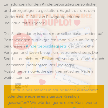
Einladungen für den Kindergeburtstag persönlicher
x
und einzigartiger zu gestalten. Es geht darum, den
Kindern ein Gefühl von Einzigartigkeit und
Individualität zu geben.
Das Schöne daran ist, dass man selbst basteln, oder auf
Bastelvorlagen zurückgreifen kann, wie zum Beispiel
bei unseren
Kindergeburtstagssets
, der zahlreiche
Vorlagen und Ideen bieten, um es zu erleichtern. Die
Sets bieten nicht nur Einladungsvorlagen, sondern auch
Checklisten, Namensschilder und sogar
Ausschneidemotive, die den thematischen Faden
weiter spinnen.
Hast du eine unserer Einladungsideen ausprobiert
oder deine eigene einzigartige Kreation
geschaffen? Wir würden gerne deine Kunstwerke