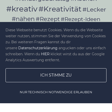
#kreativ
#Kreativität
#Lecker
#nähen
#Rezept
#Rezept-Ideen
#Rezepte
#selber_bauen
Diese Webseite benutzt Cookies. Wenn du die Webseite
#selber_machen
weiter nutzen, stimmen Sie der Verwendung von Cookies
zu. Bei weiteren Fragen kannst du dir
#Selbermachen
unsere
Datenschutzerklärung
angucken oder uns einfach
#selber_nähen
schreiben. Wenn du
HIER
klickst wirst du aus der Google
#Selfmade
#Sommer
#Stoffe
Analytics Auswertung entfernt.
#Werkeln
#Upcycling
ICH STIMME ZU
NUR TECHNISCH NOTWENDIGE ERLAUBEN
© diy-family.com - Deine DIY-Welt
Home
Gewinnspiele
Lesezeichen
DIY Shop