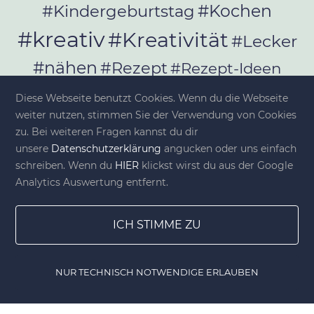
#Kochen
#Kindergeburtstag
#kreativ
#Kreativität
#Lecker
#nähen
#Rezept
#Rezept-Ideen
#Rezepte
#selber_bauen
Diese Webseite benutzt Cookies. Wenn du die Webseite
#selber_machen
weiter nutzen, stimmen Sie der Verwendung von Cookies
zu. Bei weiteren Fragen kannst du dir
#Selbermachen
unsere
Datenschutzerklärung
angucken oder uns einfach
#selber_nähen
schreiben. Wenn du
HIER
klickst wirst du aus der Google
#Selfmade
#Sommer
#Stoffe
Analytics Auswertung entfernt.
#Werkeln
#Upcycling
ICH STIMME ZU
NUR TECHNISCH NOTWENDIGE ERLAUBEN
© diy-family.com - Deine DIY-Welt
Home
Gewinnspiele
Lesezeichen
DIY Shop