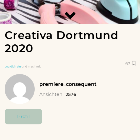
Creativa Dortmund
2020
67
Log dich ein
und mach mit
premiere_consequent
Ansichten
2576
Profil