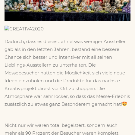
Dadurch, dass es dieses Jahr etwas weniger Aussteller
gab als in den letzten Jahren, bestand eine bessere
Chance sich besser und intensiver mit all seinen
Lieblings-Ausstellern zu unterhalten. Die
Messebesucher hatten die Möglichkeit sich viele neue
Ideen einzuholen und die Produkte für das nächste
Kreativprojekt direkt vor Ort zu shoppen. Die
Atmosphäre war sehr locker, so dass das Messe-Erlebnis
zusätzlich zu etwas ganz Besonderem gemacht hat!
Nicht nur wir waren total begeistert, sondern auch
mehr als 90 Prozent der Besucher waren komplett