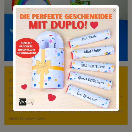
x
Hast du einige unserer Spartipps ausprobiert oder
eigene kreative, preisbewusste Partyideen
entwickelt?
Registriere dich auf unserer Plattform
,
lade deine Ideen hoch und inspiriere andere Eltern,
wie sie das Beste aus ihrem Partybudget machen
können. Werde Teil unserer Gemeinschaft und teile
dein Know-how!