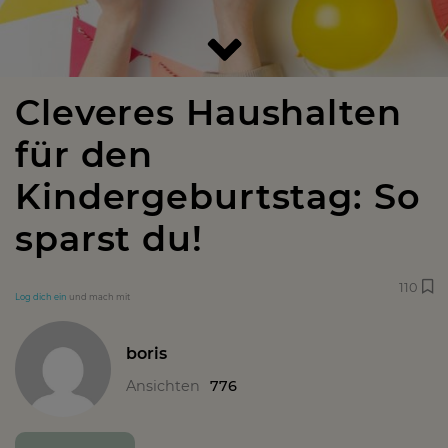
Cleveres Haushalten
für den
Kindergeburtstag: So
sparst du!
110
Log dich ein
und mach mit
boris
Ansichten
776