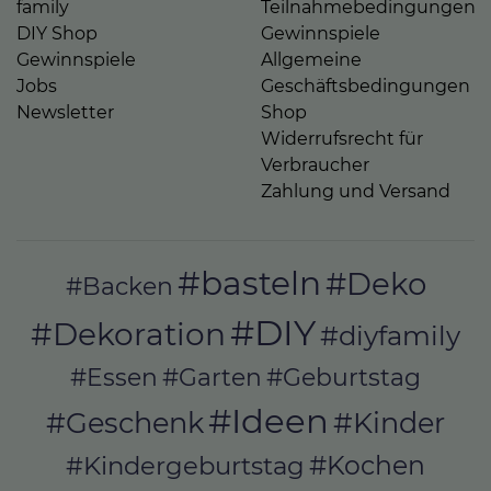
family
Teilnahmebedingungen
DIY Shop
Gewinnspiele
Gewinnspiele
Allgemeine
Jobs
Geschäftsbedingungen
Newsletter
Shop
Widerrufsrecht für
Verbraucher
Zahlung und Versand
#basteln
#Deko
#Backen
#DIY
#Dekoration
#diyfamily
#Essen
#Garten
#Geburtstag
#Ideen
#Geschenk
#Kinder
#Kochen
#Kindergeburtstag