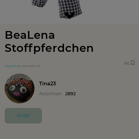
BeaLena
Stoffpferdchen
80
Log dich ein
und mach mit
Tina23
Ansichten
2892
Profil