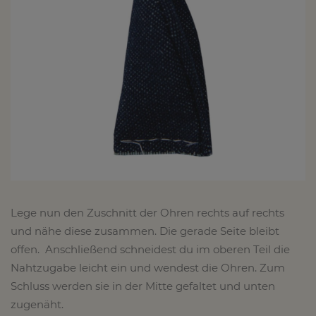
Lege nun den Zuschnitt der Ohren rechts auf rechts
und nähe diese zusammen. Die gerade Seite bleibt
offen. Anschließend schneidest du im oberen Teil die
Nahtzugabe leicht ein und wendest die Ohren. Zum
Schluss werden sie in der Mitte gefaltet und unten
zugenäht.