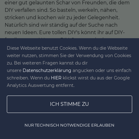
einer gut gelaunten Schar von Freunden, die dem
DIY verfallen sind. So basteln, werkeln, nähen,
stricken und kochen wir zu jeder Gelegenheit.
Natürlich sind wir ständig auf der Suche nach
neuen Ideen. Eure tollen DIY's könnt ihr auf DIY-
family posten! Unsere DIY-Community ist
interessiert an einer Vielzahl verschiedener Themen
Diese Webseite benutzt Cookies. Wenn du die Webseite
rund ums Selbermachen wie z.B. Stricken, Nähen,
weiter nutzen, stimmen Sie der Verwendung von Cookies
Upcycling, Dekoration, Geschenke, Rezepte,
zu. Bei weiteren Fragen kannst du dir
Einrichtung und, und, und ... Wir wünschen euch
unsere
Datenschutzerklärung
angucken oder uns einfach
viel Spaß beim Erkunden unserer Fundstücke und
schreiben. Wenn du
HIER
klickst wirst du aus der Google
natürlich für eure eigenen DIY-Projekte.
Analytics Auswertung entfernt.
ICH STIMME ZU
NUR TECHNISCH NOTWENDIGE ERLAUBEN
Home
Gewinnspiele
Lesezeichen
DIY Shop