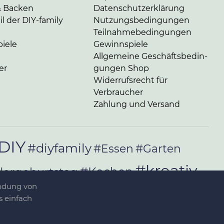
& Backen
Da­ten­schutz­er­klä­rung
l der DIY-family
Nut­zungs­be­din­gun­gen
Teil­nah­me­be­din­gun­gen
iele
Gewinnspiele
Allgemeine Ge­schäfts­be­din­
er
gun­gen Shop
Widerrufsrecht für
Verbraucher
Zahlung und Versand
DIY
#diyfamily
#Essen
#Garten
#kreativ
#Kochen
dergeburtstag
endung von
#Rezepte
t-Ideen
#selber_bauen
 einfach
#Selfmade
#Sommer
ber_nähen