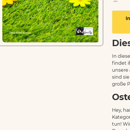
I
Die
In dies
findet i
unsere 
sind si
große P
Ost
Hey, ha
Kategor
tun! Wi