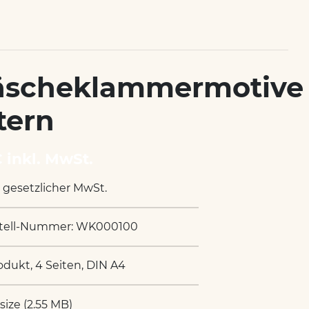
scheklammermotive
tern
€ inkl. MwSt.
. gesetzlicher MwSt.
tell-Nummer: WK000100
odukt, 4 Seiten, DIN A4
 size (2.55 MB)