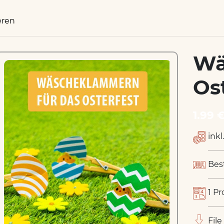
eren
Wä
Os
1.99 
inkl
Bes
1 Pr
File