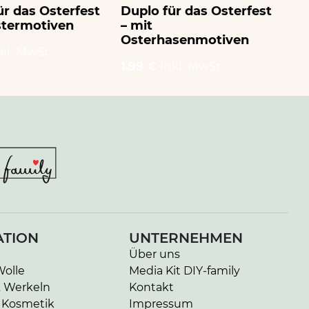
ür das Osterfest
Duplo für das Osterfest
Du
stermotiven
– mit
– 
Osterhasenmotiven
kl. MwSt.
1.
1.99 €
inkl. MwSt.
ATION
UNTERNEHMEN
Über uns
Wolle
Media Kit DIY-family
& Werkeln
Kontakt
 Kosmetik
Impressum