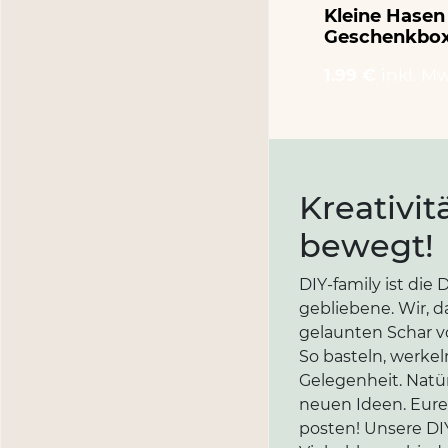
Kleine Hasen
Geschenkbo
1.99 €
inkl. Mw
Kreativit
bewegt!
DIY-family ist di
gebliebene. Wir, d
gelaunten Schar vo
So basteln, werkel
Gelegenheit. Natür
neuen Ideen. Eure 
posten! Unsere DIY