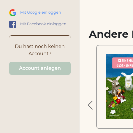
Mit Google einloggen
Mit Facebook einloggen
Andere 
Du hast noch keinen
Account?
Account anlegen
Fädelkarten Ostereier
1.99 €
inkl. MwSt.