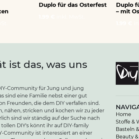
Duplo für das Osterfest
Duplo f
xen
– mit O
1.99 €
inkl. MwSt.
St.
1.99 €
in
ät ist das, was uns
e DIY-Community für Jung und jung
as sind eine Familie nebst einer gut
n Freunden, die dem DIY verfallen sind.
NAVIG
n, nähen, stricken und kochen wir zu jeder
Home
lich sind wir ständig auf der Suche nach
Stoffe & 
tollen DIY's könnt ihr auf DIY-family
Basteln 
-Community ist interessiert an einer
Beauty &