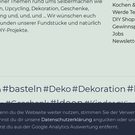
edener Themen rund ums Selbermachen wie
Kochen 
en, Upcycling, Dekoration, Geschenke,
Werde Tei
ung und, und, und ... Wir wünschen euch
DIY Shop
kunden unserer Fundstücke und natürlich
Gewinnsp
IY-Projekte.
Jobs
Newslett
#
#basteln
#Deko
#Dekoration
n
#Ideen
#Geschenk
#Kinder
#Kin
ag
Wenn du die Webseite weiter nutzen, stimmen Sie der Verw
ivität
#Lecker
#nähen
#Rezept
#Rezep
nnst du dir unsere
Da­ten­schutz­er­klä­rung
angucken oder uns
irst du aus der Google Analytics Auswertung entfernt.
#Selbermachen
r_machen
#sel