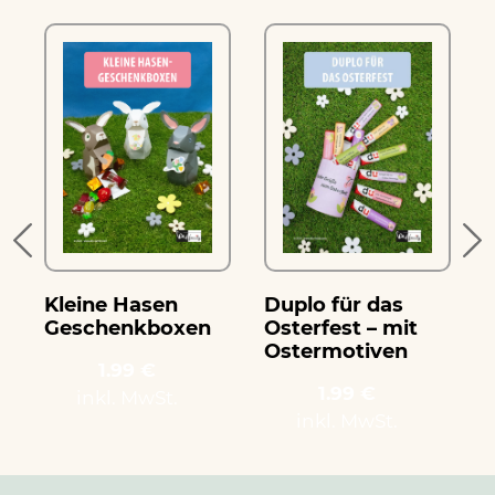
k
Kleine Hasen
Duplo für das
D
Geschenkboxen
Osterfest – mit
O
Ostermotiven
1.99 €
1.99 €
inkl. MwSt.
inkl. MwSt.