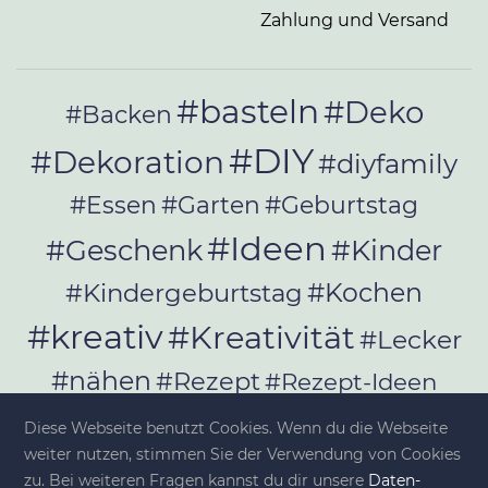
Zahlung und Versand
#basteln
#Deko
#Backen
#DIY
#Dekoration
#diyfamily
#Essen
#Garten
#Geburtstag
#Ideen
#Geschenk
#Kinder
#Kochen
#Kindergeburtstag
#kreativ
#Kreativität
#Lecker
#nähen
#Rezept
#Rezept-Ideen
#Rezepte
#selber_bauen
Diese Webseite benutzt Cookies. Wenn du die Webseite
#selber_machen
weiter nutzen, stimmen Sie der Verwendung von Cookies
zu. Bei weiteren Fragen kannst du dir unsere
Da­ten­