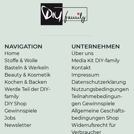
NAVIGATION
UNTERNEHMEN
Home
Über uns
Stoffe & Wolle
Media Kit DIY-family
Basteln & Werkeln
Kontakt
Beauty & Kosmetik
Impressum
Kochen & Backen
Da­ten­schutz­er­klä­rung
Werde Teil der DIY-
Nut­zungs­be­din­gun­gen
family
Teil­nah­me­be­din­gun­
DIY Shop
gen Gewinnspiele
Gewinnspiele
Allgemeine Ge­schäfts­
Jobs
be­din­gun­gen Shop
Newsletter
Widerrufsrecht für
Verbraucher