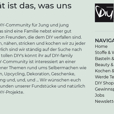
ät ist das, was uns
e DIY-Community für Jung und jung
as sind eine Familie nebst einer gut
n Freunden, die dem DIY verfallen sind.
NAVIG
n, nähen, stricken und kochen wir zu jeder
Home
lich sind wir ständig auf der Suche nach
Stoffe & 
tollen DIY's könnt ihr auf DIY-family
Basteln 
-Community ist interessiert an einer
Beauty &
edener Themen rund ums Selbermachen wie
Kochen 
en, Upcycling, Dekoration, Geschenke,
Werde Tei
ung und, und, und ... Wir wünschen euch
DIY Shop
kunden unserer Fundstücke und natürlich
Gewinnsp
IY-Projekte.
Jobs
Newslett