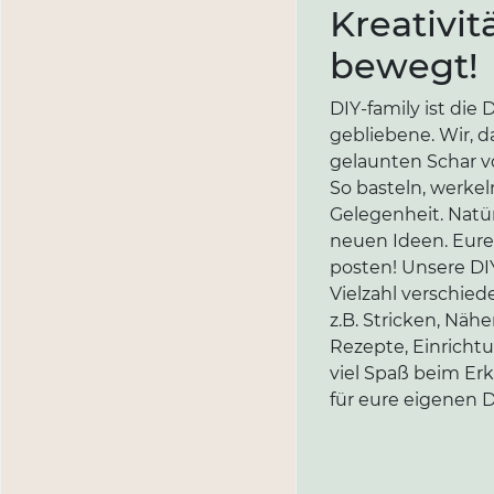
Kreativit
bewegt!
DIY-family ist di
gebliebene. Wir, d
gelaunten Schar vo
So basteln, werkel
Gelegenheit. Natür
neuen Ideen. Eure 
posten! Unsere DIY
Vielzahl verschi
z.B. Stricken, Näh
Rezepte, Einricht
viel Spaß beim Er
für eure eigenen D