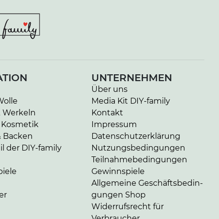
ATION
UNTERNEHMEN
Über uns
Wolle
Media Kit DIY-family
& Werkeln
Kontakt
 Kosmetik
Impressum
& Backen
Da­ten­schutz­er­klä­rung
l der DIY-family
Nut­zungs­be­din­gun­gen
Teil­nah­me­be­din­gun­gen
iele
Gewinnspiele
Allgemeine Ge­schäfts­be­din­
er
gun­gen Shop
Widerrufsrecht für
Verbraucher