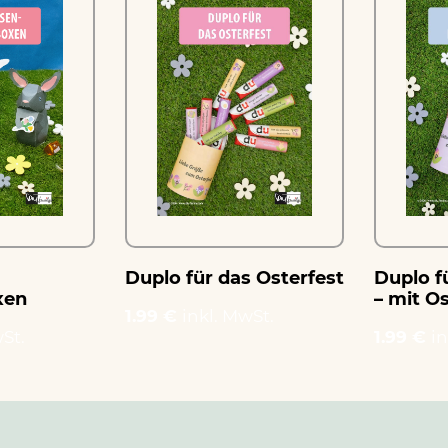
Duplo für das Osterfest
Duplo f
xen
– mit O
1.99 €
inkl. MwSt.
St.
1.99 €
in