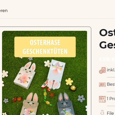
eren
Os
Ge
1.99 
inkl
Bes
1 Pr
File