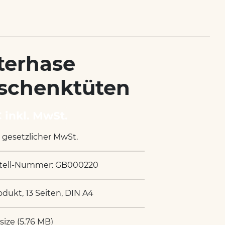
terhase
schenktüten
€ inkl. MwSt.
. gesetzlicher MwSt.
tell-Nummer: GB000220
odukt, 13 Seiten, DIN A4
 size (5.76 MB)