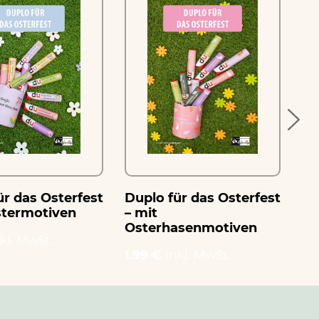
ür das Osterfest
Duplo für das Osterfest
Du
stermotiven
– mit
– 
Osterhasenmotiven
kl. MwSt.
1.
1.99 €
inkl. MwSt.