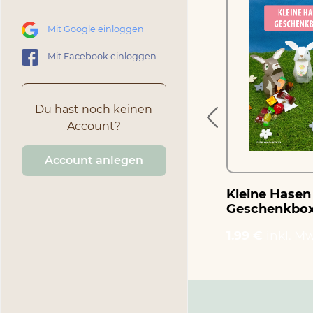
Mit Google einloggen
eier
Handabdruckdeko
Ostern
Mit Facebook einloggen
1.99 €
inkl. MwSt.
Du hast noch keinen
Account?
Account anlegen
Kleine Hasen
Geschenkbo
1.99 €
inkl. Mw