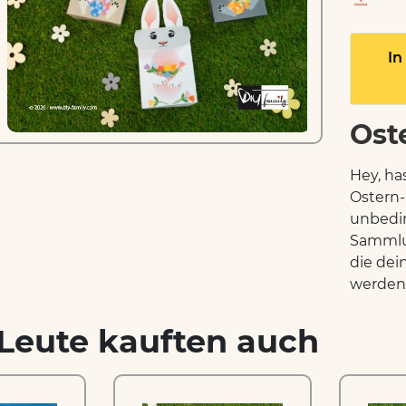
In
Ost
Hey, ha
Ostern-
unbedin
Sammlu
die dei
werden. 
Leute kauften auch