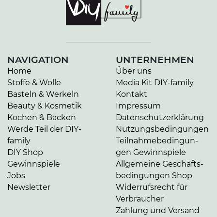
NAVIGATION
UNTERNEHMEN
Home
Über uns
Stoffe & Wolle
Media Kit DIY-family
Basteln & Werkeln
Kontakt
Beauty & Kosmetik
Impressum
Kochen & Backen
Da­ten­schutz­er­klä­rung
Werde Teil der DIY-
Nut­zungs­be­din­gun­gen
family
Teil­nah­me­be­din­gun­
DIY Shop
gen Gewinnspiele
Gewinnspiele
Allgemeine Ge­schäfts­
Jobs
be­din­gun­gen Shop
Newsletter
Widerrufsrecht für
Verbraucher
Zahlung und Versand