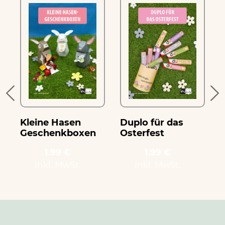
k
Kleine Hasen
Duplo für das
D
Geschenkboxen
Osterfest
O
1.99 €
1.99 €
inkl. MwSt.
inkl. MwSt.