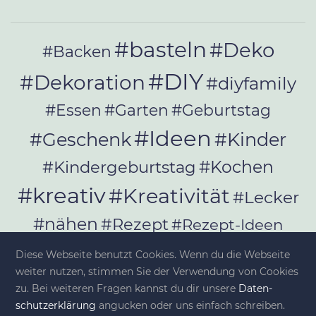
#basteln
#Deko
#Backen
#DIY
#Dekoration
#diyfamily
#Essen
#Garten
#Geburtstag
#Ideen
#Geschenk
#Kinder
#Kochen
#Kindergeburtstag
#kreativ
#Kreativität
#Lecker
#nähen
#Rezept
#Rezept-Ideen
#Rezepte
#selber_bauen
Diese Webseite benutzt Cookies. Wenn du die Webseite
#selber_machen
weiter nutzen, stimmen Sie der Verwendung von Cookies
zu. Bei weiteren Fragen kannst du dir unsere
Da­ten­
#Selbermachen
schutz­er­klä­rung
angucken oder uns einfach schreiben.
#selber_nähen