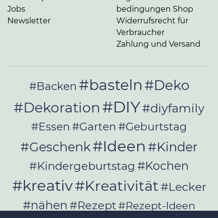
Jobs
be­din­gun­gen Shop
Newsletter
Widerrufsrecht für
Verbraucher
Zahlung und Versand
#basteln
#Deko
#Backen
#DIY
#Dekoration
#diyfamily
#Essen
#Garten
#Geburtstag
#Ideen
#Geschenk
#Kinder
#Kochen
#Kindergeburtstag
#kreativ
#Kreativität
#Lecker
#nähen
#Rezept
#Rezept-Ideen