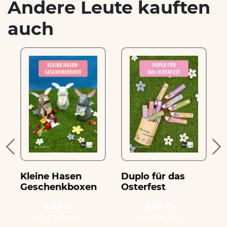
Andere Leute kauften
auch
Kleine Hasen
Duplo für das
D
Geschenkboxen
Osterfest
O
1.99 €
1.99 €
inkl. MwSt.
inkl. MwSt.