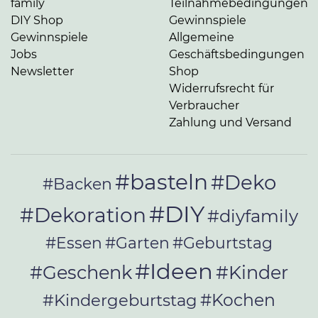
family
Teilnahmebedingungen
DIY Shop
Gewinnspiele
Gewinnspiele
Allgemeine
Jobs
Geschäftsbedingungen
Newsletter
Shop
Widerrufsrecht für
Verbraucher
Zahlung und Versand
#basteln
#Deko
#Backen
#DIY
#Dekoration
#diyfamily
#Essen
#Garten
#Geburtstag
#Ideen
#Geschenk
#Kinder
#Kochen
#Kindergeburtstag