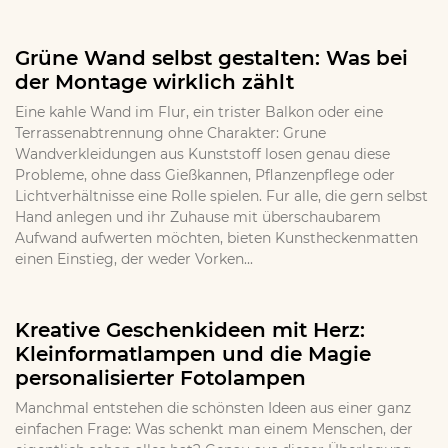
Grüne Wand selbst gestalten: Was bei
der Montage wirklich zählt
Eine kahle Wand im Flur, ein trister Balkon oder eine
Terrassenabtrennung ohne Charakter: Grune
Wandverkleidungen aus Kunststoff losen genau diese
Probleme, ohne dass Gießkannen, Pflanzenpflege oder
Lichtverhältnisse eine Rolle spielen. Fur alle, die gern selbst
Hand anlegen und ihr Zuhause mit überschaubarem
Aufwand aufwerten möchten, bieten Kunstheckenmatten
einen Einstieg, der weder Vorken...
Kreative Geschenkideen mit Herz:
Kleinformatlampen und die Magie
personalisierter Fotolampen
Manchmal entstehen die schönsten Ideen aus einer ganz
einfachen Frage: Was schenkt man einem Menschen, der