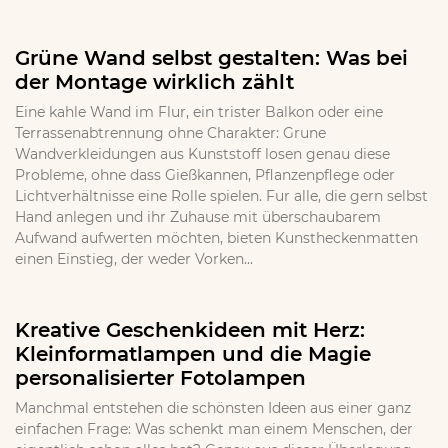
Grüne Wand selbst gestalten: Was bei
der Montage wirklich zählt
Eine kahle Wand im Flur, ein trister Balkon oder eine
Terrassenabtrennung ohne Charakter: Grune
Wandverkleidungen aus Kunststoff losen genau diese
Probleme, ohne dass Gießkannen, Pflanzenpflege oder
Lichtverhältnisse eine Rolle spielen. Fur alle, die gern selbst
Hand anlegen und ihr Zuhause mit überschaubarem
Aufwand aufwerten möchten, bieten Kunstheckenmatten
einen Einstieg, der weder Vorken...
Kreative Geschenkideen mit Herz:
Kleinformatlampen und die Magie
personalisierter Fotolampen
Manchmal entstehen die schönsten Ideen aus einer ganz
einfachen Frage: Was schenkt man einem Menschen, der