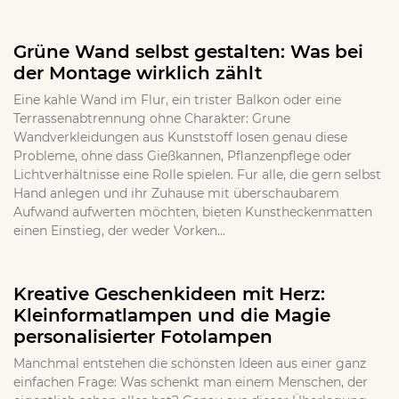
Grüne Wand selbst gestalten: Was bei
der Montage wirklich zählt
Eine kahle Wand im Flur, ein trister Balkon oder eine
Terrassenabtrennung ohne Charakter: Grune
Wandverkleidungen aus Kunststoff losen genau diese
Probleme, ohne dass Gießkannen, Pflanzenpflege oder
Lichtverhältnisse eine Rolle spielen. Fur alle, die gern selbst
Hand anlegen und ihr Zuhause mit überschaubarem
Aufwand aufwerten möchten, bieten Kunstheckenmatten
einen Einstieg, der weder Vorken...
Kreative Geschenkideen mit Herz:
Kleinformatlampen und die Magie
personalisierter Fotolampen
Manchmal entstehen die schönsten Ideen aus einer ganz
einfachen Frage: Was schenkt man einem Menschen, der