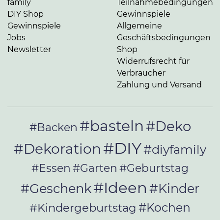
family
Teilnahmebedingungen
DIY Shop
Gewinnspiele
Gewinnspiele
Allgemeine
Jobs
Geschäftsbedingungen
Newsletter
Shop
Widerrufsrecht für
Verbraucher
Zahlung und Versand
#basteln
#Deko
#Backen
#DIY
#Dekoration
#diyfamily
#Essen
#Garten
#Geburtstag
#Ideen
#Geschenk
#Kinder
#Kochen
#Kindergeburtstag