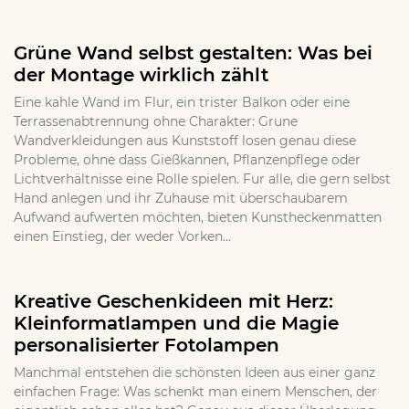
Grüne Wand selbst gestalten: Was bei
der Montage wirklich zählt
Eine kahle Wand im Flur, ein trister Balkon oder eine
Terrassenabtrennung ohne Charakter: Grune
Wandverkleidungen aus Kunststoff losen genau diese
Probleme, ohne dass Gießkannen, Pflanzenpflege oder
Lichtverhältnisse eine Rolle spielen. Fur alle, die gern selbst
Hand anlegen und ihr Zuhause mit überschaubarem
Aufwand aufwerten möchten, bieten Kunstheckenmatten
einen Einstieg, der weder Vorken...
Kreative Geschenkideen mit Herz:
Kleinformatlampen und die Magie
personalisierter Fotolampen
Manchmal entstehen die schönsten Ideen aus einer ganz
einfachen Frage: Was schenkt man einem Menschen, der