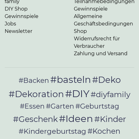
family
Teilnahmebedingungen
DIY Shop
Gewinnspiele
Gewinnspiele
Allgemeine
Jobs
Geschäftsbedingungen
Newsletter
Shop
Widerrufsrecht für
Verbraucher
Zahlung und Versand
#basteln
#Deko
#Backen
#DIY
#Dekoration
#diyfamily
#Essen
#Garten
#Geburtstag
#Ideen
#Geschenk
#Kinder
#Kochen
#Kindergeburtstag