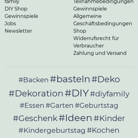
family
Teilnahmebedingungen
DIY Shop
Gewinnspiele
Gewinnspiele
Allgemeine
Jobs
Geschäftsbedingungen
Newsletter
Shop
Widerrufsrecht für
Verbraucher
Zahlung und Versand
#basteln
#Deko
#Backen
#DIY
#Dekoration
#diyfamily
#Essen
#Garten
#Geburtstag
#Ideen
#Geschenk
#Kinder
#Kochen
#Kindergeburtstag