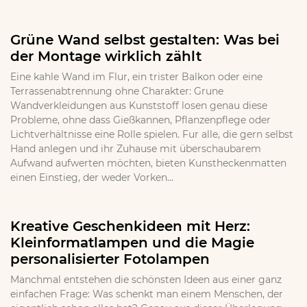
Grüne Wand selbst gestalten: Was bei
der Montage wirklich zählt
Eine kahle Wand im Flur, ein trister Balkon oder eine
Terrassenabtrennung ohne Charakter: Grune
Wandverkleidungen aus Kunststoff losen genau diese
Probleme, ohne dass Gießkannen, Pflanzenpflege oder
Lichtverhältnisse eine Rolle spielen. Fur alle, die gern selbst
Hand anlegen und ihr Zuhause mit überschaubarem
Aufwand aufwerten möchten, bieten Kunstheckenmatten
einen Einstieg, der weder Vorken...
Kreative Geschenkideen mit Herz:
Kleinformatlampen und die Magie
personalisierter Fotolampen
Manchmal entstehen die schönsten Ideen aus einer ganz
einfachen Frage: Was schenkt man einem Menschen, der