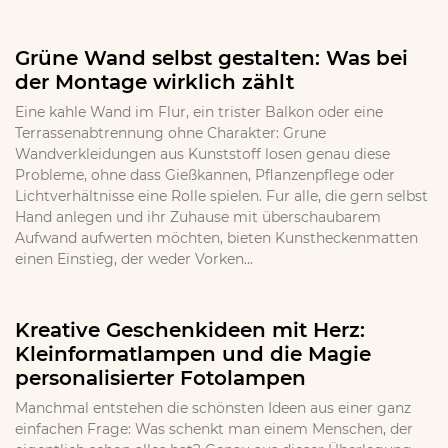
Grüne Wand selbst gestalten: Was bei
der Montage wirklich zählt
Eine kahle Wand im Flur, ein trister Balkon oder eine
Terrassenabtrennung ohne Charakter: Grune
Wandverkleidungen aus Kunststoff losen genau diese
Probleme, ohne dass Gießkannen, Pflanzenpflege oder
Lichtverhältnisse eine Rolle spielen. Fur alle, die gern selbst
Hand anlegen und ihr Zuhause mit überschaubarem
Aufwand aufwerten möchten, bieten Kunstheckenmatten
einen Einstieg, der weder Vorken...
Kreative Geschenkideen mit Herz:
Kleinformatlampen und die Magie
personalisierter Fotolampen
Manchmal entstehen die schönsten Ideen aus einer ganz
einfachen Frage: Was schenkt man einem Menschen, der