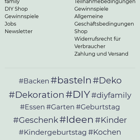
family
Teilnahmebedingungen
DIY Shop
Gewinnspiele
Gewinnspiele
Allgemeine
Jobs
Geschäftsbedingungen
Newsletter
Shop
Widerrufsrecht für
Verbraucher
Zahlung und Versand
#basteln
#Deko
#Backen
#DIY
#Dekoration
#diyfamily
#Essen
#Garten
#Geburtstag
#Ideen
#Geschenk
#Kinder
#Kochen
#Kindergeburtstag