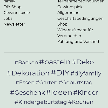
family
Teilnahmebedingungen
DIY Shop
Gewinnspiele
Gewinnspiele
Allgemeine
Jobs
Geschäftsbedingungen
Newsletter
Shop
Widerrufsrecht für
Verbraucher
Zahlung und Versand
#basteln
#Deko
#Backen
#DIY
#Dekoration
#diyfamily
#Essen
#Garten
#Geburtstag
#Ideen
#Geschenk
#Kinder
#Kochen
#Kindergeburtstag