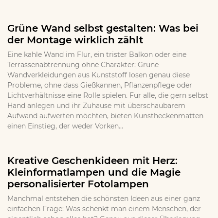
Grüne Wand selbst gestalten: Was bei
der Montage wirklich zählt
Eine kahle Wand im Flur, ein trister Balkon oder eine
Terrassenabtrennung ohne Charakter: Grune
Wandverkleidungen aus Kunststoff losen genau diese
Probleme, ohne dass Gießkannen, Pflanzenpflege oder
Lichtverhältnisse eine Rolle spielen. Fur alle, die gern selbst
Hand anlegen und ihr Zuhause mit überschaubarem
Aufwand aufwerten möchten, bieten Kunstheckenmatten
einen Einstieg, der weder Vorken...
Kreative Geschenkideen mit Herz:
Kleinformatlampen und die Magie
personalisierter Fotolampen
Manchmal entstehen die schönsten Ideen aus einer ganz
einfachen Frage: Was schenkt man einem Menschen, der