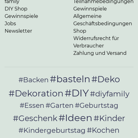
family
Teilnahmebedingungen
DIY Shop
Gewinnspiele
Gewinnspiele
Allgemeine
Jobs
Geschäftsbedingungen
Newsletter
Shop
Widerrufsrecht für
Verbraucher
Zahlung und Versand
#basteln
#Deko
#Backen
#DIY
#Dekoration
#diyfamily
#Essen
#Garten
#Geburtstag
#Ideen
#Geschenk
#Kinder
#Kochen
#Kindergeburtstag