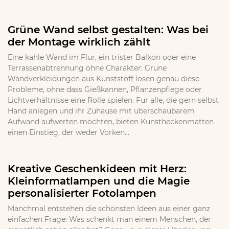
Grüne Wand selbst gestalten: Was bei
der Montage wirklich zählt
Eine kahle Wand im Flur, ein trister Balkon oder eine
Terrassenabtrennung ohne Charakter: Grune
Wandverkleidungen aus Kunststoff losen genau diese
Probleme, ohne dass Gießkannen, Pflanzenpflege oder
Lichtverhältnisse eine Rolle spielen. Fur alle, die gern selbst
Hand anlegen und ihr Zuhause mit überschaubarem
Aufwand aufwerten möchten, bieten Kunstheckenmatten
einen Einstieg, der weder Vorken...
Kreative Geschenkideen mit Herz:
Kleinformatlampen und die Magie
personalisierter Fotolampen
Manchmal entstehen die schönsten Ideen aus einer ganz
einfachen Frage: Was schenkt man einem Menschen, der