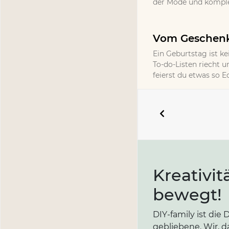
der Mode und komplet
Vom Geschenk 
Ein Geburtstag ist ke
To-do-Listen riecht un
feierst du etwas so 
Kreativit
bewegt!
DIY-family ist di
gebliebene. Wir, d