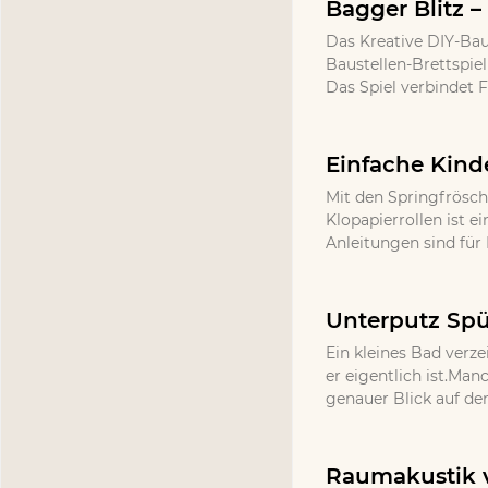
Bagger Blitz –
Das Kreative DIY-Bau
Baustellen-Brettspie
Das Spiel verbindet 
Einfache Kind
Mit den Springfrösch
Klopapierrollen ist e
Anleitungen sind für 
Unterputz Spü
Ein kleines Bad verze
er eigentlich ist.Ma
genauer Blick auf de
Raumakustik v