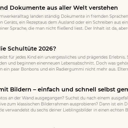
nd Dokumente aus aller Welt verstehen
imwerkeralltag landen ständig Dokumente in fremden Sprachen 
 Geräts, ein Rezeptaus dem Ausland oder ein Schreiben aus ei
einer Sprache, die man nicht fließend liest. Der Inhalt ist da, 
die Schultüte 2026?
eibt für jedes Kind ein unvergessliches und prägendes Erlebnis.
den und beginnen einenneuen Lebensabschnitt. Doch was gehört 
en ein paar Bonbons und ein Radiergummi nicht mehr aus. Eltern,
mit Bildern – einfach und schnell selbst g
r Fotos an der Wand ausgegangen? Suchst du nach einem ausgef
ative zum klassischen Bilderrahmen ausprobieren? Dann ist ein 
 verwandelst du sechs deiner Lieblingsbilder in einen echten Bli