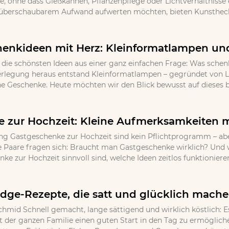
 ohne dass Gießkannen, Pflanzenpflege oder Lichtverhältnisse ei
 überschaubarem Aufwand aufwerten möchten, bieten Kunsthecke
henkideen mit Herz: Kleinformatlampen und
ie schönsten Ideen aus einer ganz einfachen Frage: Was schen
erlegung heraus entstand Kleinformatlampen – gegründet von L
he Geschenke. Heute möchten wir den Blick bewusst auf dieses be
 zur Hochzeit: Kleine Aufmerksamkeiten 
 Gastgeschenke zur Hochzeit sind kein Pflichtprogramm – aber
e Paare fragen sich: Braucht man Gastgeschenke wirklich? Und 
e zur Hochzeit sinnvoll sind, welche Ideen zeitlos funktioniere
ridge-Rezepte, die satt und glücklich mach
chmid Schnell gemacht, lange sättigend und wirklich köstlich: E
der ganzen Familie einen guten Start in den Tag zu ermöglichen.