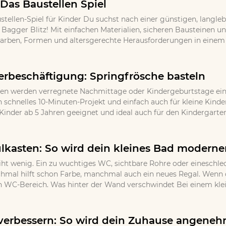
 Das Baustellen Spiel
stellen-Spiel für Kinder Du suchst nach einer günstigen, langle
l Bagger Blitz! Mit einfachen Materialien, sicheren Bausteinen 
Farben, Formen und altersgerechte Herausforderungen in einem k
erbeschäftigung: Springfrösche basteln
en werden verregnete Nachmittage oder Kindergeburtstage ein u
in schnelles 10-Minuten-Projekt und einfach auch für kleine Kind
Kinder ab 5 Jahren geeignet und ideal auch für den Kindergarten
lkasten: So wird dein kleines Bad moderner
iht wenig. Ein zu wuchtiges WC, sichtbare Rohre oder eineschlec
nchmal hilft schon Farbe, manchmal auch ein neues Regal. Wenn d
n WC-Bereich. Was hinter der Wand verschwindet Bei einem klein
erbessern: So wird dein Zuhause angeneh