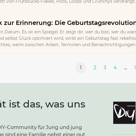
t von Frühstücks-Flakes, Poos, Loops und Crunchys verdrängt. 
zur Erinnerung: Die Geburtstagsrevolutio
in Datum. Es ist ein Spiegel. Er zeigt dir, wer du bist, wer du wa
d selbst Glück optimiert wird, wirkt ein Geburtstag fast rebellisc
Echtes, wenn zwischen Arbeit, Terminen und Benachrichtigungen k
1
2
3
4
...
ät ist das, was uns
e DIY-Community für Jung und jung
as sind eine Familie nebst einer gut