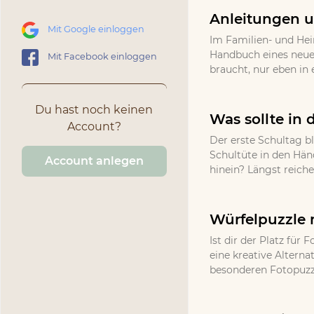
Anleitungen u
Mit Google einloggen
Im Familien- und He
Handbuch eines neuen
Mit Facebook einloggen
braucht, nur eben in 
Du hast noch keinen
Was sollte in 
Account?
Der erste Schultag bl
Schultüte in den Hän
Account anlegen
hinein? Längst reich
Würfelpuzzle 
Ist dir der Platz fü
eine kreative Altern
besonderen Fotopuzzle