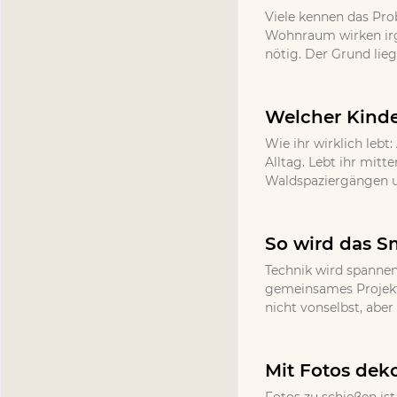
Viele kennen das Pr
Wohnraum wirken irg
nötig. Der Grund lieg
Welcher Kinde
Wie ihr wirklich lebt
Alltag. Lebt ihr mitt
Waldspaziergängen un
So wird das S
Technik wird spannen
gemeinsames Projekt 
nicht vonselbst, abe
Mit Fotos deko