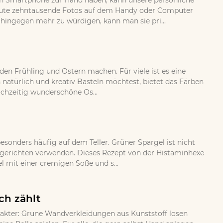
 ein Smartphone zur Hand haben, kann unsere persönliche
eute zehntausende Fotos auf dem Handy oder Computer
 hingegen mehr zu würdigen, kann man sie pri...
 den Frühling und Ostern machen. Für viele ist es eine
 natürlich und kreativ Basteln möchtest, bietet das Färben
ichzeitig wunderschöne Os...
esonders häufig auf dem Teller. Grüner Spargel ist nicht
gsgerichten verwenden. Dieses Rezept von der Histaminhexe
 mit einer cremigen Soße und s...
ch zählt
rakter: Grune Wandverkleidungen aus Kunststoff losen