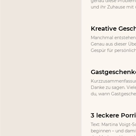
genau diese Probleme,
und ihr Zuhause mit
Kreative Gesc
Manchmal entstehen d
Genau aus dieser Üb
Gespür für persönlic
Gastgeschenke
Kurzzusammenfassung
Danke zu sagen. Viel
du, wann Gastgeschenk
3 leckere Por
Text: Martina Voigt-S
beginnen – und damit 