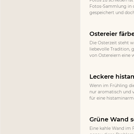
Fotos zu schießen ist
Fotos-Sammlung in d
gespeichert und doch
Ostereier färb
Die Osterzeit steht w
liebevolle Tradition
von Ostereiern eine 
Leckere hista
Wenn im Frühling die
nur aromatisch und v
für eine histaminarm
Grüne Wand se
Eine kahle Wand im F