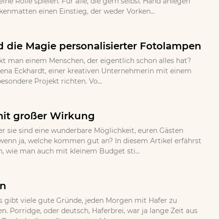
ne Rolle spielen. Fur alle, die gern selbst Hand anlegen
nmatten einen Einstieg, der weder Vorken...
 die Magie personalisierter Fotolampen
kt man einem Menschen, der eigentlich schon alles hat?
ena Eckhardt, einer kreativen Unternehmerin mit einem
sondere Projekt richten. Vo...
mit großer Wirkung
 sie sind eine wunderbare Möglichkeit, euren Gästen
wenn ja, welche kommen gut an? In diesem Artikel erfährst
n, wie man auch mit kleinem Budget sti...
en
s gibt viele gute Gründe, jeden Morgen mit Hafer zu
 Porridge, oder deutsch, Haferbrei, war ja lange Zeit aus