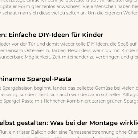
 heutzutage einfacher denn je. Spätestens seit wir alle ständig
igitaler Form grenzenlos anwachsen. Viele Menschen haben h
 schaut man sich diese viel zu selten an. Um die eigenen Werke
en: Einfache DIY-Ideen für Kinder
ieder vor der Tür und damit wieder tolle DIY-Ideen, die Spaß auf
, gemeinsam Ostereier zu färben. Besonders, wenn du mit Kindern
wunderbare Möglichkeit, Zeit miteinander zu verbringen und gle
minarme Spargel-Pasta
 Spargelsaison beginnt, landet das beliebte Gemüse bei vielen b
ielseitig, sondern lässt sich auch wunderbar in schnellen Allta
e Spargel-Pasta mit Hähnchen kombiniert zarten grünen Spargel
lbst gestalten: Was bei der Montage wirkli
lur, ein trister Balkon oder eine Terrassenabtrennung ohne Cha