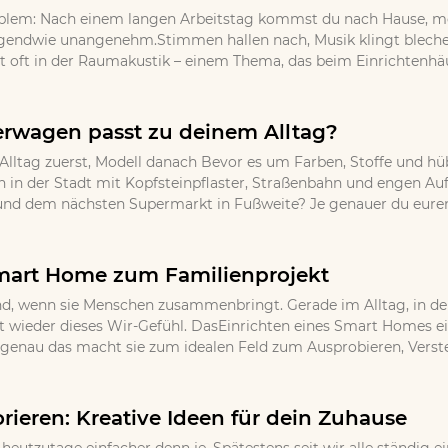
oblem: Nach einem langen Arbeitstag kommst du nach Hause, m
endwie unangenehm.Stimmen hallen nach, Musik klingt blechern
t oft in der Raumakustik – einem Thema, das beim Einrichtenhäufi
rwagen passt zu deinem Alltag?
: Alltag zuerst, Modell danach Bevor es um Farben, Stoffe und hüb
en in der Stadt mit Kopfsteinpflaster, Straßenbahn und engen Au
d dem nächsten Supermarkt in Fußweite? Je genauer du euren t
mart Home zum Familienprojekt
d, wenn sie Menschen zusammenbringt. Gerade im Alltag, in dem 
wieder dieses Wir-Gefühl. DasEinrichten eines Smart Homes eign
r genau das macht sie zum idealen Feld zum Ausprobieren, Vers
rieren: Kreative Ideen für dein Zuhause