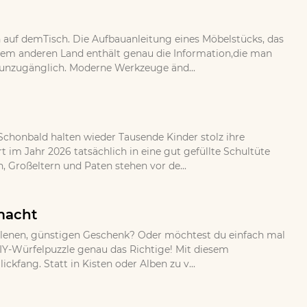
auf demTisch. Die Aufbauanleitung eines Möbelstücks, das
nem anderen Land enthält genau die Information,die man
aberunzugänglich. Moderne Werkzeuge änd...
 Schonbald halten wieder Tausende Kinder stolz ihre
im Jahr 2026 tatsächlich in eine gut gefüllte Schultüte
 Großeltern und Paten stehen vor de...
emacht
allenen, günstigen Geschenk? Oder möchtest du einfach mal
DIY-Würfelpuzzle genau das Richtige! Mit diesem
ckfang. Statt in Kisten oder Alben zu v...