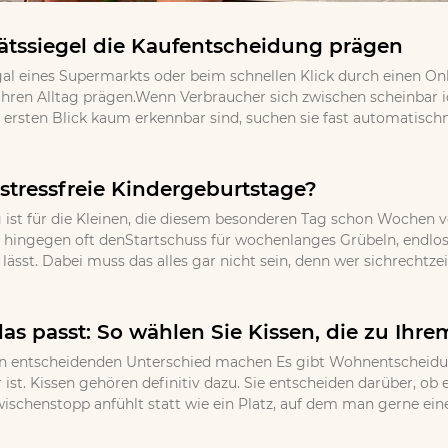
tssiegel die Kaufentscheidung prägen
gal eines Supermarkts oder beim schnellen Klick durch einen Onl
ihren Alltag prägen.Wenn Verbraucher sich zwischen scheinbar
ersten Blick kaum erkennbar sind, suchen sie fast automatischna
stressfreie Kindergeburtstage?
 ist für die Kleinen, die diesem besonderen Tag schon Wochen v
 hingegen oft denStartschuss für wochenlanges Grübeln, endloses
ässt. Dabei muss das alles gar nicht sein, denn wer sichrechtzei
as passt: So wählen Sie Kissen, die zu Ihr
 entscheidenden Unterschied machen Es gibt Wohnentscheidungen
 ist. Kissen gehören definitiv dazu. Sie entscheiden darüber, o
wischenstopp anfühlt statt wie ein Platz, auf dem man gerne eine 