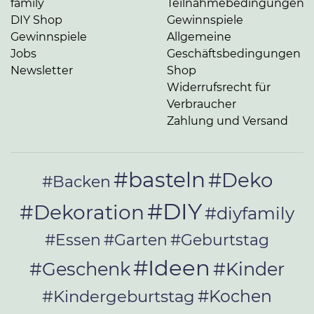
family
Teilnahmebedingungen
DIY Shop
Gewinnspiele
Gewinnspiele
Allgemeine
Jobs
Geschäftsbedingungen
Newsletter
Shop
Widerrufsrecht für
Verbraucher
Zahlung und Versand
#basteln
#Deko
#Backen
#DIY
#Dekoration
#diyfamily
#Essen
#Garten
#Geburtstag
#Ideen
#Geschenk
#Kinder
#Kochen
#Kindergeburtstag