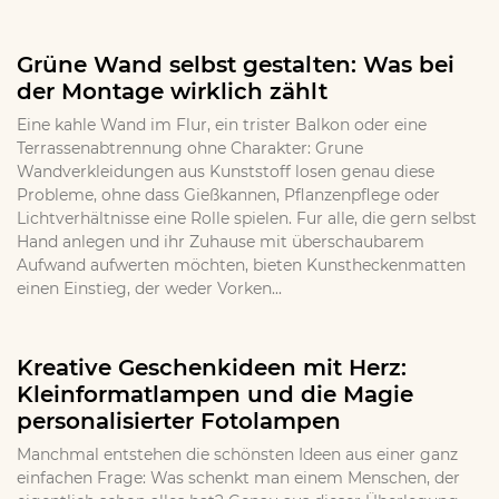
Grüne Wand selbst gestalten: Was bei
der Montage wirklich zählt
Eine kahle Wand im Flur, ein trister Balkon oder eine
Terrassenabtrennung ohne Charakter: Grune
Wandverkleidungen aus Kunststoff losen genau diese
Probleme, ohne dass Gießkannen, Pflanzenpflege oder
Lichtverhältnisse eine Rolle spielen. Fur alle, die gern selbst
Hand anlegen und ihr Zuhause mit überschaubarem
Aufwand aufwerten möchten, bieten Kunstheckenmatten
einen Einstieg, der weder Vorken...
Kreative Geschenkideen mit Herz:
Kleinformatlampen und die Magie
personalisierter Fotolampen
Manchmal entstehen die schönsten Ideen aus einer ganz
einfachen Frage: Was schenkt man einem Menschen, der