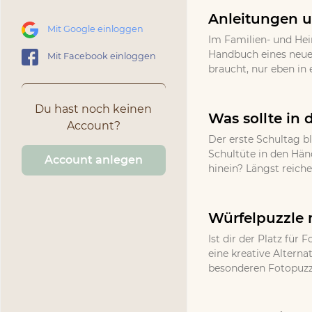
Anleitungen u
Mit Google einloggen
Im Familien- und He
Handbuch eines neuen
Mit Facebook einloggen
braucht, nur eben in 
Du hast noch keinen
Was sollte in 
Account?
Der erste Schultag bl
Schultüte in den Hän
Account anlegen
hinein? Längst reich
Würfelpuzzle 
Ist dir der Platz fü
eine kreative Altern
besonderen Fotopuzzle