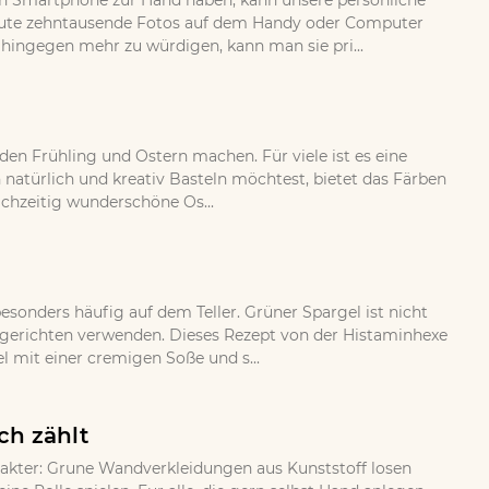
 ein Smartphone zur Hand haben, kann unsere persönliche
eute zehntausende Fotos auf dem Handy oder Computer
 hingegen mehr zu würdigen, kann man sie pri...
 den Frühling und Ostern machen. Für viele ist es eine
 natürlich und kreativ Basteln möchtest, bietet das Färben
ichzeitig wunderschöne Os...
esonders häufig auf dem Teller. Grüner Spargel ist nicht
gsgerichten verwenden. Dieses Rezept von der Histaminhexe
 mit einer cremigen Soße und s...
ch zählt
rakter: Grune Wandverkleidungen aus Kunststoff losen