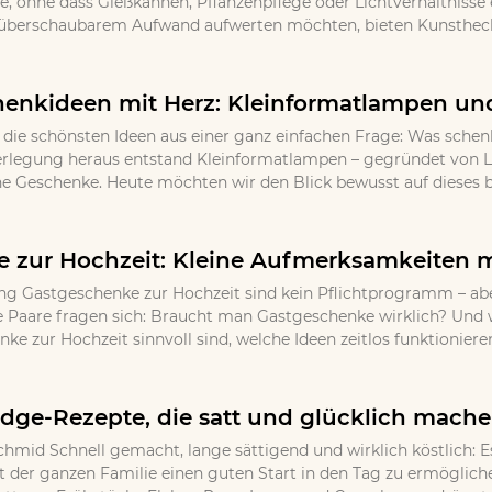
 ohne dass Gießkannen, Pflanzenpflege oder Lichtverhältnisse ei
 überschaubarem Aufwand aufwerten möchten, bieten Kunsthecke
henkideen mit Herz: Kleinformatlampen und
ie schönsten Ideen aus einer ganz einfachen Frage: Was schen
erlegung heraus entstand Kleinformatlampen – gegründet von L
he Geschenke. Heute möchten wir den Blick bewusst auf dieses be
 zur Hochzeit: Kleine Aufmerksamkeiten 
 Gastgeschenke zur Hochzeit sind kein Pflichtprogramm – aber
e Paare fragen sich: Braucht man Gastgeschenke wirklich? Und 
e zur Hochzeit sinnvoll sind, welche Ideen zeitlos funktioniere
ridge-Rezepte, die satt und glücklich mach
chmid Schnell gemacht, lange sättigend und wirklich köstlich: E
der ganzen Familie einen guten Start in den Tag zu ermöglichen.