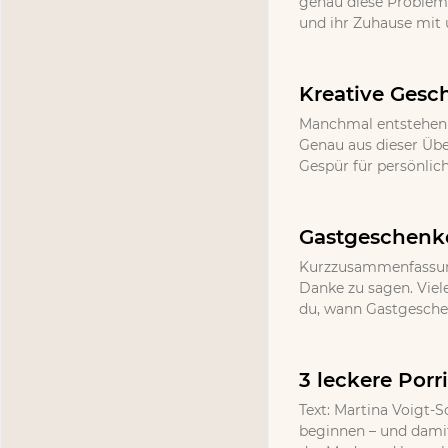
genau diese Probleme,
und ihr Zuhause mit
Kreative Gesc
Manchmal entstehen d
Genau aus dieser Üb
Gespür für persönlic
Gastgeschenke
Kurzzusammenfassung
Danke zu sagen. Viel
du, wann Gastgeschenk
3 leckere Por
Text: Martina Voigt-S
beginnen – und damit 