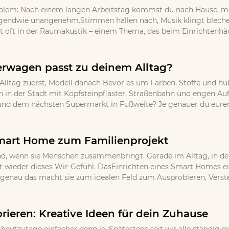
oblem: Nach einem langen Arbeitstag kommst du nach Hause, m
endwie unangenehm.Stimmen hallen nach, Musik klingt blechern
t oft in der Raumakustik – einem Thema, das beim Einrichtenhäufi
rwagen passt zu deinem Alltag?
: Alltag zuerst, Modell danach Bevor es um Farben, Stoffe und hüb
en in der Stadt mit Kopfsteinpflaster, Straßenbahn und engen Au
d dem nächsten Supermarkt in Fußweite? Je genauer du euren t
mart Home zum Familienprojekt
d, wenn sie Menschen zusammenbringt. Gerade im Alltag, in dem 
wieder dieses Wir-Gefühl. DasEinrichten eines Smart Homes eign
r genau das macht sie zum idealen Feld zum Ausprobieren, Vers
rieren: Kreative Ideen für dein Zuhause