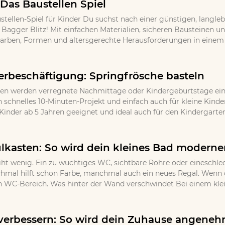
 Das Baustellen Spiel
stellen-Spiel für Kinder Du suchst nach einer günstigen, langle
l Bagger Blitz! Mit einfachen Materialien, sicheren Bausteinen 
Farben, Formen und altersgerechte Herausforderungen in einem k
erbeschäftigung: Springfrösche basteln
en werden verregnete Nachmittage oder Kindergeburtstage ein u
in schnelles 10-Minuten-Projekt und einfach auch für kleine Kind
Kinder ab 5 Jahren geeignet und ideal auch für den Kindergarten
lkasten: So wird dein kleines Bad moderner
iht wenig. Ein zu wuchtiges WC, sichtbare Rohre oder eineschlec
nchmal hilft schon Farbe, manchmal auch ein neues Regal. Wenn d
n WC-Bereich. Was hinter der Wand verschwindet Bei einem klein
erbessern: So wird dein Zuhause angeneh