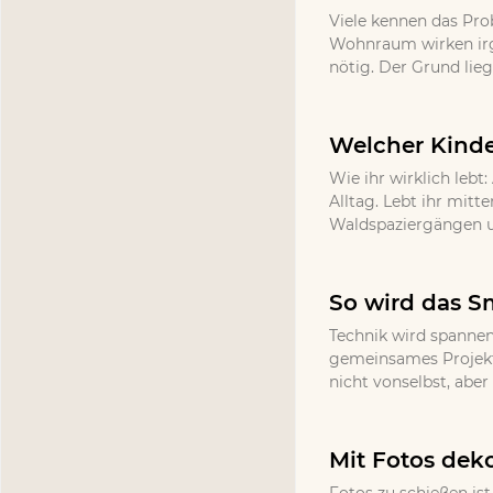
Viele kennen das Pr
Wohnraum wirken irg
nötig. Der Grund lieg
Welcher Kinde
Wie ihr wirklich lebt
Alltag. Lebt ihr mitt
Waldspaziergängen un
So wird das S
Technik wird spannen
gemeinsames Projekt 
nicht vonselbst, abe
Mit Fotos deko