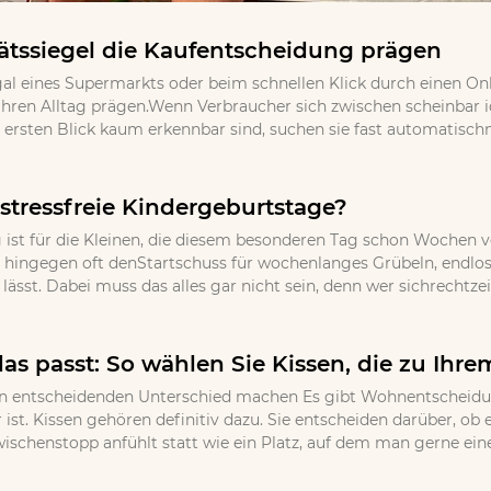
tssiegel die Kaufentscheidung prägen
gal eines Supermarkts oder beim schnellen Klick durch einen Onl
ihren Alltag prägen.Wenn Verbraucher sich zwischen scheinbar
ersten Blick kaum erkennbar sind, suchen sie fast automatischna
stressfreie Kindergeburtstage?
 ist für die Kleinen, die diesem besonderen Tag schon Wochen v
 hingegen oft denStartschuss für wochenlanges Grübeln, endloses
ässt. Dabei muss das alles gar nicht sein, denn wer sichrechtzei
as passt: So wählen Sie Kissen, die zu Ihr
 entscheidenden Unterschied machen Es gibt Wohnentscheidungen
 ist. Kissen gehören definitiv dazu. Sie entscheiden darüber, o
wischenstopp anfühlt statt wie ein Platz, auf dem man gerne eine 