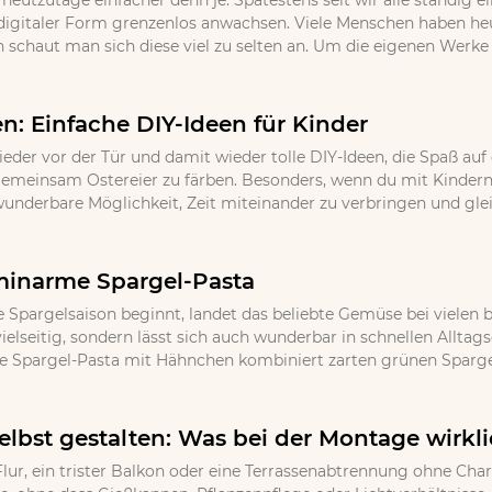
 heutzutage einfacher denn je. Spätestens seit wir alle ständig
igitaler Form grenzenlos anwachsen. Viele Menschen haben h
 schaut man sich diese viel zu selten an. Um die eigenen Werke
en: Einfache DIY-Ideen für Kinder
ieder vor der Tür und damit wieder tolle DIY-Ideen, die Spaß auf
, gemeinsam Ostereier zu färben. Besonders, wenn du mit Kindern
wunderbare Möglichkeit, Zeit miteinander zu verbringen und gle
minarme Spargel-Pasta
 Spargelsaison beginnt, landet das beliebte Gemüse bei vielen b
ielseitig, sondern lässt sich auch wunderbar in schnellen Allta
e Spargel-Pasta mit Hähnchen kombiniert zarten grünen Spargel
lbst gestalten: Was bei der Montage wirkli
lur, ein trister Balkon oder eine Terrassenabtrennung ohne Cha