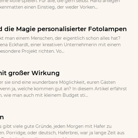
ne Rolle spielen. Fur alle, die gern selbst Hand anlegen
nmatten einen Einstieg, der weder Vorken...
 die Magie personalisierter Fotolampen
kt man einem Menschen, der eigentlich schon alles hat?
ena Eckhardt, einer kreativen Unternehmerin mit einem
sondere Projekt richten. Vo...
mit großer Wirkung
 sie sind eine wunderbare Möglichkeit, euren Gästen
wenn ja, welche kommen gut an? In diesem Artikel erfährst
n, wie man auch mit kleinem Budget sti...
en
s gibt viele gute Gründe, jeden Morgen mit Hafer zu
 Porridge, oder deutsch, Haferbrei, war ja lange Zeit aus