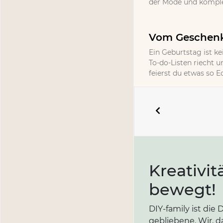
der Mode und komplet
Vom Geschenk 
Ein Geburtstag ist ke
To-do-Listen riecht un
feierst du etwas so 
Kreativit
bewegt!
DIY-family ist di
gebliebene. Wir, d