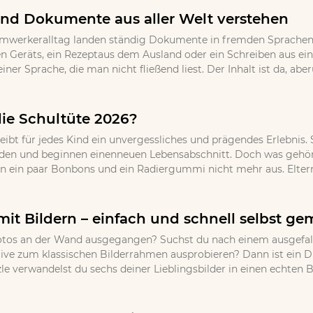
nd Dokumente aus aller Welt verstehen
imwerkeralltag landen ständig Dokumente in fremden Sprachen 
 Geräts, ein Rezeptaus dem Ausland oder ein Schreiben aus ei
einer Sprache, die man nicht fließend liest. Der Inhalt ist da, 
die Schultüte 2026?
eibt für jedes Kind ein unvergessliches und prägendes Erlebnis.
den und beginnen einenneuen Lebensabschnitt. Doch was gehört 
en ein paar Bonbons und ein Radiergummi nicht mehr aus. Eltern,
mit Bildern – einfach und schnell selbst g
r Fotos an der Wand ausgegangen? Suchst du nach einem ausgef
ative zum klassischen Bilderrahmen ausprobieren? Dann ist ein 
 verwandelst du sechs deiner Lieblingsbilder in einen echten Bli