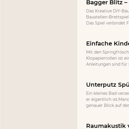
Bagger Blitz –
Das Kreative DIY-Bau
Baustellen-Brettspie
Das Spiel verbindet 
Einfache Kind
Mit den Springfrösch
Klopapierrollen ist e
Anleitungen sind für 
Unterputz Spü
Ein kleines Bad verze
er eigentlich ist.Ma
genauer Blick auf de
Raumakustik v