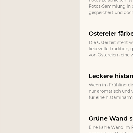
Fotos zu schießen ist
Fotos-Sammlung in d
gespeichert und doch
Ostereier färb
Die Osterzeit steht w
liebevolle Tradition
von Ostereiern eine 
Leckere hista
Wenn im Frühling die
nur aromatisch und v
für eine histaminarm
Grüne Wand se
Eine kahle Wand im F