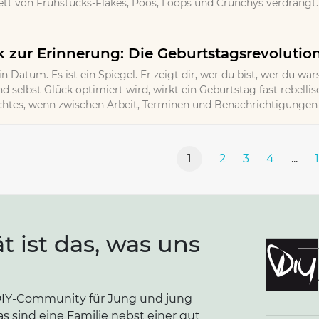
t von Frühstücks-Flakes, Poos, Loops und Crunchys verdrängt. 
zur Erinnerung: Die Geburtstagsrevolutio
in Datum. Es ist ein Spiegel. Er zeigt dir, wer du bist, wer du wa
d selbst Glück optimiert wird, wirkt ein Geburtstag fast rebellisc
Echtes, wenn zwischen Arbeit, Terminen und Benachrichtigungen k
1
2
3
4
...
ät ist das, was uns
e DIY-Community für Jung und jung
as sind eine Familie nebst einer gut