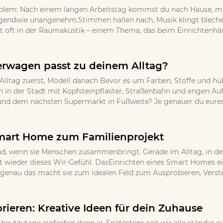
oblem: Nach einem langen Arbeitstag kommst du nach Hause, m
endwie unangenehm.Stimmen hallen nach, Musik klingt blechern
t oft in der Raumakustik – einem Thema, das beim Einrichtenhäufi
rwagen passt zu deinem Alltag?
: Alltag zuerst, Modell danach Bevor es um Farben, Stoffe und hüb
en in der Stadt mit Kopfsteinpflaster, Straßenbahn und engen Au
d dem nächsten Supermarkt in Fußweite? Je genauer du euren t
mart Home zum Familienprojekt
d, wenn sie Menschen zusammenbringt. Gerade im Alltag, in dem 
wieder dieses Wir-Gefühl. DasEinrichten eines Smart Homes eign
r genau das macht sie zum idealen Feld zum Ausprobieren, Vers
rieren: Kreative Ideen für dein Zuhause