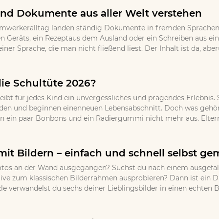
nd Dokumente aus aller Welt verstehen
imwerkeralltag landen ständig Dokumente in fremden Sprachen 
 Geräts, ein Rezeptaus dem Ausland oder ein Schreiben aus ei
einer Sprache, die man nicht fließend liest. Der Inhalt ist da, 
die Schultüte 2026?
eibt für jedes Kind ein unvergessliches und prägendes Erlebnis.
den und beginnen einenneuen Lebensabschnitt. Doch was gehört 
en ein paar Bonbons und ein Radiergummi nicht mehr aus. Eltern,
mit Bildern – einfach und schnell selbst g
r Fotos an der Wand ausgegangen? Suchst du nach einem ausgef
ative zum klassischen Bilderrahmen ausprobieren? Dann ist ein 
 verwandelst du sechs deiner Lieblingsbilder in einen echten Bli