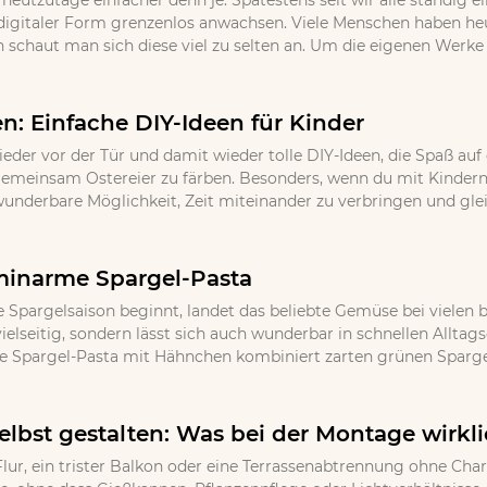
 heutzutage einfacher denn je. Spätestens seit wir alle ständig
igitaler Form grenzenlos anwachsen. Viele Menschen haben h
 schaut man sich diese viel zu selten an. Um die eigenen Werke
en: Einfache DIY-Ideen für Kinder
ieder vor der Tür und damit wieder tolle DIY-Ideen, die Spaß auf
, gemeinsam Ostereier zu färben. Besonders, wenn du mit Kindern
wunderbare Möglichkeit, Zeit miteinander zu verbringen und gle
minarme Spargel-Pasta
 Spargelsaison beginnt, landet das beliebte Gemüse bei vielen b
ielseitig, sondern lässt sich auch wunderbar in schnellen Allta
e Spargel-Pasta mit Hähnchen kombiniert zarten grünen Spargel
lbst gestalten: Was bei der Montage wirkli
lur, ein trister Balkon oder eine Terrassenabtrennung ohne Cha