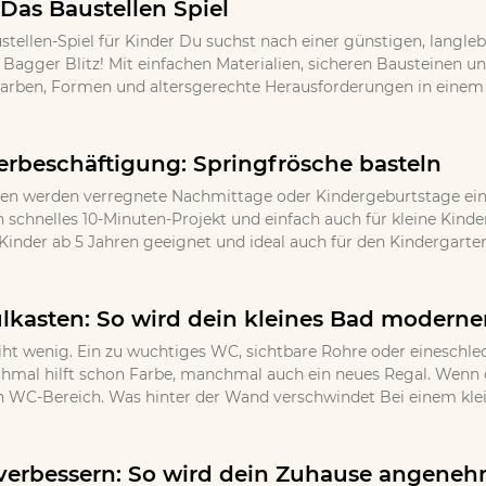
 Das Baustellen Spiel
stellen-Spiel für Kinder Du suchst nach einer günstigen, langle
l Bagger Blitz! Mit einfachen Materialien, sicheren Bausteinen 
Farben, Formen und altersgerechte Herausforderungen in einem k
erbeschäftigung: Springfrösche basteln
en werden verregnete Nachmittage oder Kindergeburtstage ein u
in schnelles 10-Minuten-Projekt und einfach auch für kleine Kind
Kinder ab 5 Jahren geeignet und ideal auch für den Kindergarten
lkasten: So wird dein kleines Bad moderner
iht wenig. Ein zu wuchtiges WC, sichtbare Rohre oder eineschlec
nchmal hilft schon Farbe, manchmal auch ein neues Regal. Wenn d
n WC-Bereich. Was hinter der Wand verschwindet Bei einem klein
erbessern: So wird dein Zuhause angeneh