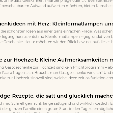
 ohne dass Gießkannen, Pflanzenpflege oder Lichtverhältnisse ei
 überschaubarem Aufwand aufwerten möchten, bieten Kunsthecke
henkideen mit Herz: Kleinformatlampen und
ie schönsten Ideen aus einer ganz einfachen Frage: Was schen
erlegung heraus entstand Kleinformatlampen – gegründet von L
he Geschenke. Heute möchten wir den Blick bewusst auf dieses be
 zur Hochzeit: Kleine Aufmerksamkeiten 
 Gastgeschenke zur Hochzeit sind kein Pflichtprogramm – aber
e Paare fragen sich: Braucht man Gastgeschenke wirklich? Und 
e zur Hochzeit sinnvoll sind, welche Ideen zeitlos funktioniere
ridge-Rezepte, die satt und glücklich mach
chmid Schnell gemacht, lange sättigend und wirklich köstlich: E
der ganzen Familie einen guten Start in den Tag zu ermöglichen.