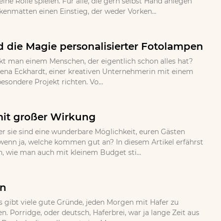
ne Rolle spielen. Fur alle, die gern selbst Hand anlegen
nmatten einen Einstieg, der weder Vorken...
 die Magie personalisierter Fotolampen
kt man einem Menschen, der eigentlich schon alles hat?
ena Eckhardt, einer kreativen Unternehmerin mit einem
sondere Projekt richten. Vo...
mit großer Wirkung
 sie sind eine wunderbare Möglichkeit, euren Gästen
wenn ja, welche kommen gut an? In diesem Artikel erfährst
n, wie man auch mit kleinem Budget sti...
en
s gibt viele gute Gründe, jeden Morgen mit Hafer zu
 Porridge, oder deutsch, Haferbrei, war ja lange Zeit aus