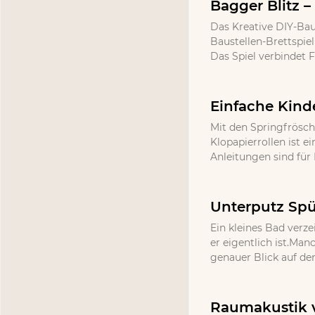
Bagger Blitz –
Das Kreative DIY-Bau
Baustellen-Brettspie
Das Spiel verbindet 
Einfache Kind
Mit den Springfrösch
Klopapierrollen ist e
Anleitungen sind für 
Unterputz Spü
Ein kleines Bad verze
er eigentlich ist.Ma
genauer Blick auf de
Raumakustik v