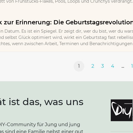
t von Frühstücks-Flakes, Poos, Loops und Crunchys verdrängt. 
zur Erinnerung: Die Geburtstagsrevolutio
in Datum. Es ist ein Spiegel. Er zeigt dir, wer du bist, wer du wa
d selbst Glück optimiert wird, wirkt ein Geburtstag fast rebellisc
Echtes, wenn zwischen Arbeit, Terminen und Benachrichtigungen k
1
2
3
4
...
ät ist das, was uns
e DIY-Community für Jung und jung
as sind eine Familie nebst einer gut