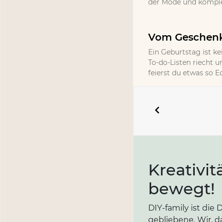
der Mode und komplet
Vom Geschenk 
Ein Geburtstag ist ke
To-do-Listen riecht un
feierst du etwas so 
Kreativit
bewegt!
DIY-family ist di
gebliebene. Wir, d