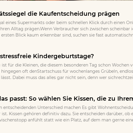
tssiegel die Kaufentscheidung prägen
gal eines Supermarkts oder beim schnellen Klick durch einen Onl
ihren Alltag prägen.Wenn Verbraucher sich zwischen scheinbar
ersten Blick kaum erkennbar sind, suchen sie fast automatischna
stressfreie Kindergeburtstage?
 ist für die Kleinen, die diesem besonderen Tag schon Wochen v
 hingegen oft denStartschuss für wochenlanges Grübeln, endloses
ässt. Dabei muss das alles gar nicht sein, denn wer sichrechtzei
as passt: So wählen Sie Kissen, die zu Ihr
 entscheidenden Unterschied machen Es gibt Wohnentscheidungen
 ist. Kissen gehören definitiv dazu. Sie entscheiden darüber, o
wischenstopp anfühlt statt wie ein Platz, auf dem man gerne eine 