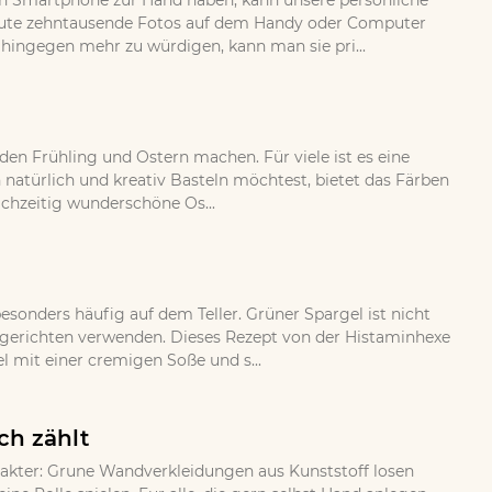
 ein Smartphone zur Hand haben, kann unsere persönliche
eute zehntausende Fotos auf dem Handy oder Computer
 hingegen mehr zu würdigen, kann man sie pri...
 den Frühling und Ostern machen. Für viele ist es eine
 natürlich und kreativ Basteln möchtest, bietet das Färben
ichzeitig wunderschöne Os...
esonders häufig auf dem Teller. Grüner Spargel ist nicht
gsgerichten verwenden. Dieses Rezept von der Histaminhexe
 mit einer cremigen Soße und s...
ch zählt
rakter: Grune Wandverkleidungen aus Kunststoff losen