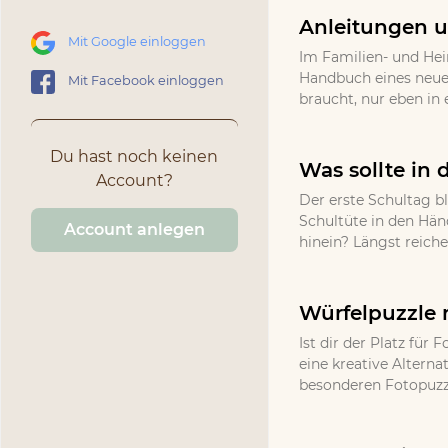
Anleitungen u
Mit Google einloggen
Im Familien- und He
Handbuch eines neuen
Mit Facebook einloggen
braucht, nur eben in 
Du hast noch keinen
Was sollte in 
Account?
Der erste Schultag bl
Schultüte in den Hän
Account anlegen
hinein? Längst reich
Würfelpuzzle 
Ist dir der Platz fü
eine kreative Altern
besonderen Fotopuzzle