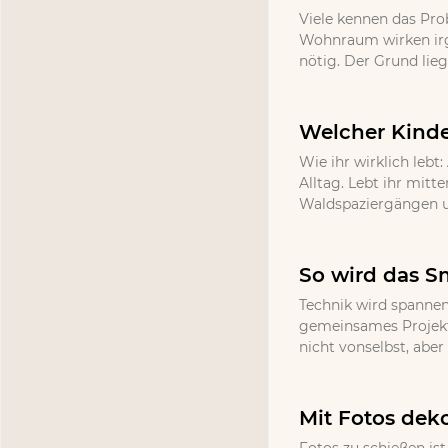
Viele kennen das Pr
Wohnraum wirken irg
nötig. Der Grund lieg
Welcher Kinde
Wie ihr wirklich lebt
Alltag. Lebt ihr mitt
Waldspaziergängen un
So wird das S
Technik wird spannen
gemeinsames Projekt 
nicht vonselbst, abe
Mit Fotos deko