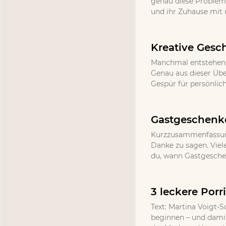
genau diese Probleme,
und ihr Zuhause mit
Kreative Gesc
Manchmal entstehen d
Genau aus dieser Üb
Gespür für persönlic
Gastgeschenke
Kurzzusammenfassung
Danke zu sagen. Viel
du, wann Gastgeschenk
3 leckere Por
Text: Martina Voigt-S
beginnen – und damit 