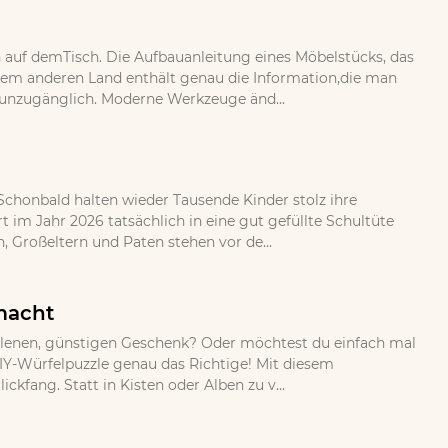
auf demTisch. Die Aufbauanleitung eines Möbelstücks, das
nem anderen Land enthält genau die Information,die man
aberunzugänglich. Moderne Werkzeuge änd...
 Schonbald halten wieder Tausende Kinder stolz ihre
im Jahr 2026 tatsächlich in eine gut gefüllte Schultüte
 Großeltern und Paten stehen vor de...
emacht
allenen, günstigen Geschenk? Oder möchtest du einfach mal
DIY-Würfelpuzzle genau das Richtige! Mit diesem
ckfang. Statt in Kisten oder Alben zu v...