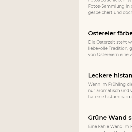
Fotos zu schießen ist
Fotos-Sammlung in d
gespeichert und doch
Ostereier färb
Die Osterzeit steht w
liebevolle Tradition
von Ostereiern eine 
Leckere hista
Wenn im Frühling die
nur aromatisch und v
für eine histaminarm
Grüne Wand se
Eine kahle Wand im F