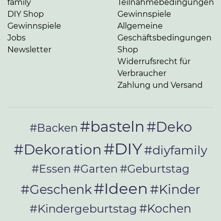
family
Teilnahmebedingungen
DIY Shop
Gewinnspiele
Gewinnspiele
Allgemeine
Jobs
Geschäftsbedingungen
Newsletter
Shop
Widerrufsrecht für
Verbraucher
Zahlung und Versand
#basteln
#Deko
#Backen
#DIY
#Dekoration
#diyfamily
#Essen
#Garten
#Geburtstag
#Ideen
#Geschenk
#Kinder
#Kochen
#Kindergeburtstag