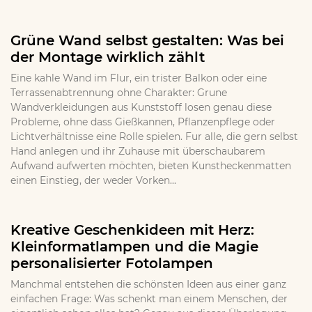
Grüne Wand selbst gestalten: Was bei
der Montage wirklich zählt
Eine kahle Wand im Flur, ein trister Balkon oder eine
Terrassenabtrennung ohne Charakter: Grune
Wandverkleidungen aus Kunststoff losen genau diese
Probleme, ohne dass Gießkannen, Pflanzenpflege oder
Lichtverhältnisse eine Rolle spielen. Fur alle, die gern selbst
Hand anlegen und ihr Zuhause mit überschaubarem
Aufwand aufwerten möchten, bieten Kunstheckenmatten
einen Einstieg, der weder Vorken...
Kreative Geschenkideen mit Herz:
Kleinformatlampen und die Magie
personalisierter Fotolampen
Manchmal entstehen die schönsten Ideen aus einer ganz
einfachen Frage: Was schenkt man einem Menschen, der