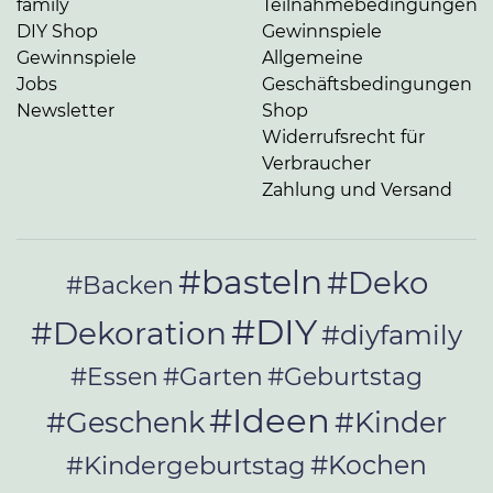
family
Teilnahmebedingungen
DIY Shop
Gewinnspiele
Gewinnspiele
Allgemeine
Jobs
Geschäftsbedingungen
Newsletter
Shop
Widerrufsrecht für
Verbraucher
Zahlung und Versand
#basteln
#Deko
#Backen
#DIY
#Dekoration
#diyfamily
#Essen
#Garten
#Geburtstag
#Ideen
#Geschenk
#Kinder
#Kochen
#Kindergeburtstag