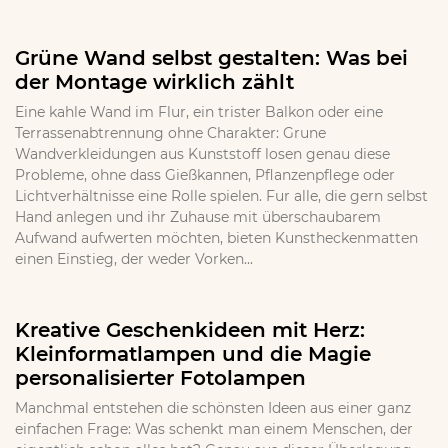
Grüne Wand selbst gestalten: Was bei
der Montage wirklich zählt
Eine kahle Wand im Flur, ein trister Balkon oder eine
Terrassenabtrennung ohne Charakter: Grune
Wandverkleidungen aus Kunststoff losen genau diese
Probleme, ohne dass Gießkannen, Pflanzenpflege oder
Lichtverhältnisse eine Rolle spielen. Fur alle, die gern selbst
Hand anlegen und ihr Zuhause mit überschaubarem
Aufwand aufwerten möchten, bieten Kunstheckenmatten
einen Einstieg, der weder Vorken...
Kreative Geschenkideen mit Herz:
Kleinformatlampen und die Magie
personalisierter Fotolampen
Manchmal entstehen die schönsten Ideen aus einer ganz
einfachen Frage: Was schenkt man einem Menschen, der