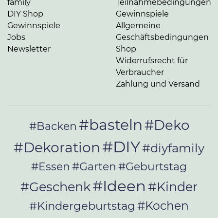
family
Teilnahmebedingungen
DIY Shop
Gewinnspiele
Gewinnspiele
Allgemeine
Jobs
Geschäftsbedingungen
Newsletter
Shop
Widerrufsrecht für
Verbraucher
Zahlung und Versand
#basteln
#Deko
#Backen
#DIY
#Dekoration
#diyfamily
#Essen
#Garten
#Geburtstag
#Ideen
#Geschenk
#Kinder
#Kochen
#Kindergeburtstag