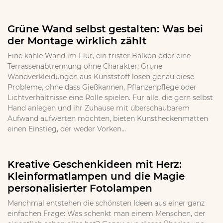
Grüne Wand selbst gestalten: Was bei
der Montage wirklich zählt
Eine kahle Wand im Flur, ein trister Balkon oder eine
Terrassenabtrennung ohne Charakter: Grune
Wandverkleidungen aus Kunststoff losen genau diese
Probleme, ohne dass Gießkannen, Pflanzenpflege oder
Lichtverhältnisse eine Rolle spielen. Fur alle, die gern selbst
Hand anlegen und ihr Zuhause mit überschaubarem
Aufwand aufwerten möchten, bieten Kunstheckenmatten
einen Einstieg, der weder Vorken...
Kreative Geschenkideen mit Herz:
Kleinformatlampen und die Magie
personalisierter Fotolampen
Manchmal entstehen die schönsten Ideen aus einer ganz
einfachen Frage: Was schenkt man einem Menschen, der