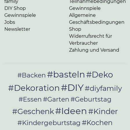
family
Teilnahmebedingungen
DIY Shop
Gewinnspiele
Gewinnspiele
Allgemeine
Jobs
Geschäftsbedingungen
Newsletter
Shop
Widerrufsrecht für
Verbraucher
Zahlung und Versand
#basteln
#Deko
#Backen
#DIY
#Dekoration
#diyfamily
#Essen
#Garten
#Geburtstag
#Ideen
#Geschenk
#Kinder
#Kochen
#Kindergeburtstag