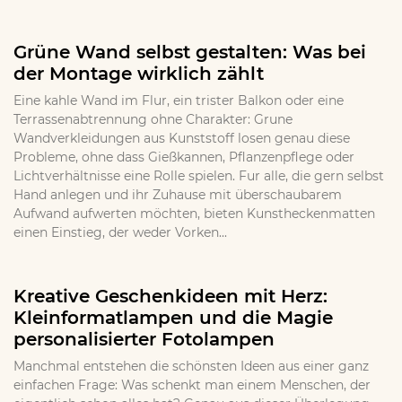
Grüne Wand selbst gestalten: Was bei
der Montage wirklich zählt
Eine kahle Wand im Flur, ein trister Balkon oder eine
Terrassenabtrennung ohne Charakter: Grune
Wandverkleidungen aus Kunststoff losen genau diese
Probleme, ohne dass Gießkannen, Pflanzenpflege oder
Lichtverhältnisse eine Rolle spielen. Fur alle, die gern selbst
Hand anlegen und ihr Zuhause mit überschaubarem
Aufwand aufwerten möchten, bieten Kunstheckenmatten
einen Einstieg, der weder Vorken...
Kreative Geschenkideen mit Herz:
Kleinformatlampen und die Magie
personalisierter Fotolampen
Manchmal entstehen die schönsten Ideen aus einer ganz
einfachen Frage: Was schenkt man einem Menschen, der