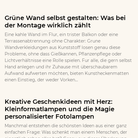
Grüne Wand selbst gestalten: Was bei
der Montage wirklich zählt
Eine kahle Wand im Flur, ein trister Balkon oder eine
Terrassenabtrennung ohne Charakter: Grune
Wandverkleidungen aus Kunststoff losen genau diese
Probleme, ohne dass Gießkannen, Pflanzenpflege oder
Lichtverhältnisse eine Rolle spielen. Fur alle, die gern selbst
Hand anlegen und ihr Zuhause mit überschaubarem
Aufwand aufwerten möchten, bieten Kunstheckenmatten
einen Einstieg, der weder Vorken...
Kreative Geschenkideen mit Herz:
Kleinformatlampen und die Magie
personalisierter Fotolampen
Manchmal entstehen die schönsten Ideen aus einer ganz
einfachen Frage: Was schenkt man einem Menschen, der