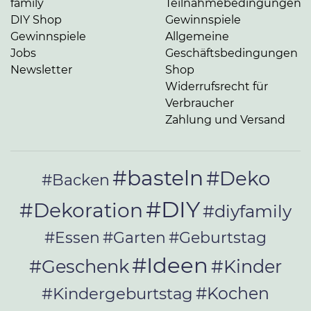
family
Teilnahmebedingungen
DIY Shop
Gewinnspiele
Gewinnspiele
Allgemeine
Jobs
Geschäftsbedingungen
Newsletter
Shop
Widerrufsrecht für
Verbraucher
Zahlung und Versand
#basteln
#Deko
#Backen
#DIY
#Dekoration
#diyfamily
#Essen
#Garten
#Geburtstag
#Ideen
#Geschenk
#Kinder
#Kochen
#Kindergeburtstag