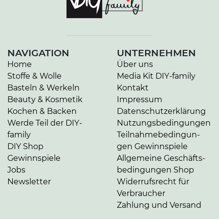
NAVIGATION
UNTERNEHMEN
Home
Über uns
Stoffe & Wolle
Media Kit DIY-family
Basteln & Werkeln
Kontakt
Beauty & Kosmetik
Impressum
Kochen & Backen
Da­ten­schutz­er­klä­rung
Werde Teil der DIY-
Nut­zungs­be­din­gun­gen
family
Teil­nah­me­be­din­gun­
DIY Shop
gen Gewinnspiele
Gewinnspiele
Allgemeine Ge­schäfts­
Jobs
be­din­gun­gen Shop
Newsletter
Widerrufsrecht für
Verbraucher
Zahlung und Versand