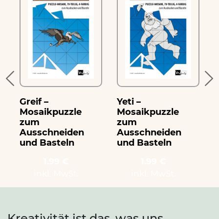
Greif –
Yeti –
W
Mosaikpuzzle
Mosaikpuzzle
zum
zum
Ausschneiden
Ausschneiden
und Basteln
und Basteln
1.99 €
1.99 €
inkl. MwSt.
inkl. MwSt.
Kreativität ist das, was uns