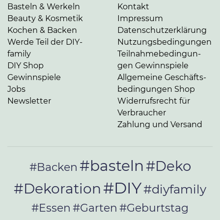
Basteln & Werkeln
Kontakt
Beauty & Kosmetik
Impressum
Kochen & Backen
Da­ten­schutz­er­klä­rung
Werde Teil der DIY-
Nut­zungs­be­din­gun­gen
family
Teil­nah­me­be­din­gun­
DIY Shop
gen Gewinnspiele
Gewinnspiele
Allgemeine Ge­schäfts­
Jobs
be­din­gun­gen Shop
Newsletter
Widerrufsrecht für
Verbraucher
Zahlung und Versand
#basteln
#Deko
#Backen
#DIY
#Dekoration
#diyfamily
#Essen
#Garten
#Geburtstag