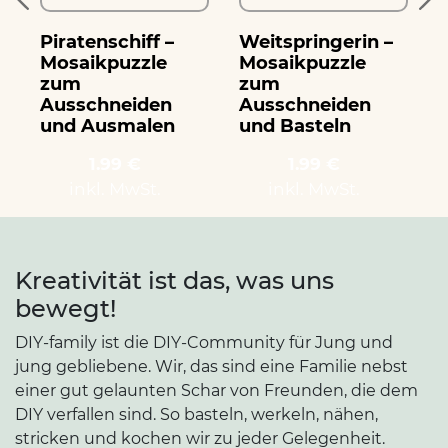
Piratenschiff –
Weitspringerin –
T
Mosaikpuzzle
Mosaikpuzzle
zum
zum
Ausschneiden
Ausschneiden
und Ausmalen
und Basteln
1.99 €
1.99 €
inkl. MwSt.
inkl. MwSt.
Kreativität ist das, was uns
bewegt!
DIY-family ist die DIY-Community für Jung und
jung gebliebene. Wir, das sind eine Familie nebst
einer gut gelaunten Schar von Freunden, die dem
DIY verfallen sind. So basteln, werkeln, nähen,
stricken und kochen wir zu jeder Gelegenheit.