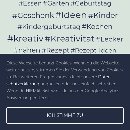
#Essen
#Garten
#Geburtstag
#Ideen
#Geschenk
#Kinder
#Kochen
#Kindergeburtstag
#kreativ
#Kreativität
#Lecker
#nähen
#Rezept
#Rezept-Ideen
#Rezepte
#selber_bauen
Diese Webseite benutzt Cookies. Wenn du die Webseite
#selber_machen
weiter nutzen, stimmen Sie der Verwendung von Cookies
zu. Bei weiteren Fragen kannst du dir unsere
Da­ten­
#Selbermachen
schutz­er­klä­rung
angucken oder uns einfach schreiben.
#selber_nähen
Wenn du
HIER
klickst wirst du aus der Google Analytics
#Selfmade
#Sommer
#Stoffe
Auswertung entfernt.
#Werkeln
#Upcycling
ICH STIMME ZU