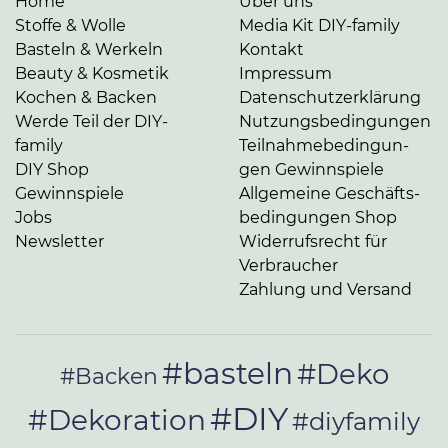
Home
Über uns
Stoffe & Wolle
Media Kit DIY-family
Basteln & Werkeln
Kontakt
Beauty & Kosmetik
Impressum
Kochen & Backen
Da­ten­schutz­er­klä­rung
Werde Teil der DIY-
Nut­zungs­be­din­gun­gen
family
Teil­nah­me­be­din­gun­
DIY Shop
gen Gewinnspiele
Gewinnspiele
Allgemeine Ge­schäfts­
Jobs
be­din­gun­gen Shop
Newsletter
Widerrufsrecht für
Verbraucher
Zahlung und Versand
#basteln
#Deko
#Backen
#DIY
#Dekoration
#diyfamily