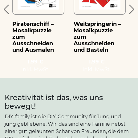
Piratenschiff –
Weitspringerin –
T
Mosaikpuzzle
Mosaikpuzzle
zum
zum
Ausschneiden
Ausschneiden
und Ausmalen
und Basteln
1.99 €
1.99 €
inkl. MwSt.
inkl. MwSt.
Kreativität ist das, was uns
bewegt!
DIY-family ist die DIY-Community für Jung und
jung gebliebene. Wir, das sind eine Familie nebst
einer gut gelaunten Schar von Freunden, die dem