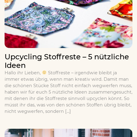
Upcycling Stoffreste – 5 nützliche
Ideen
Hallo ihr Lieben,
Stoffreste – irgendwie bleibt ja
immer etwas übrig, wenn man kreativ wird. Damit man
die schönen Stücke Stoff nicht einfach wegwerfen muss,
haben wir für euch 5 nützliche Ideen zusammengesucht,
mit denen ihr die Stoffreste sinnvoll upcyclen könnt. So
müsst ihr das, was von den schönen Stoffen übrig bleibt,
nicht wegwerfen, sondern […]