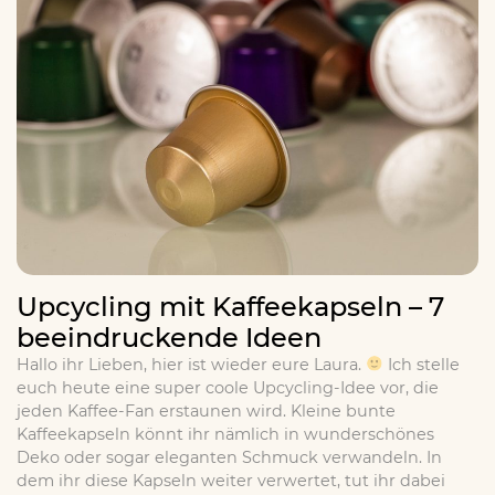
Upcycling mit Kaffeekapseln – 7
beeindruckende Ideen
Hallo ihr Lieben, hier ist wieder eure Laura.
Ich stelle
euch heute eine super coole Upcycling-Idee vor, die
jeden Kaffee-Fan erstaunen wird. Kleine bunte
Kaffeekapseln könnt ihr nämlich in wunderschönes
Deko oder sogar eleganten Schmuck verwandeln. In
dem ihr diese Kapseln weiter verwertet, tut ihr dabei