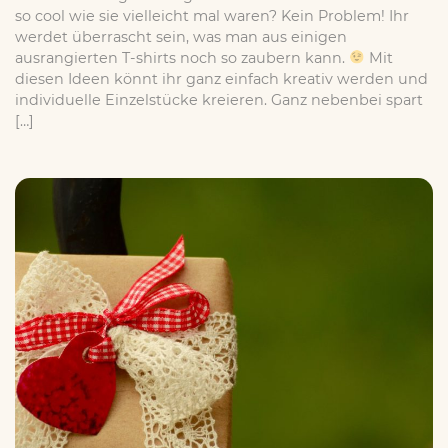
so cool wie sie vielleicht mal waren? Kein Problem! Ihr
werdet überrascht sein, was man aus einigen
ausrangierten T-shirts noch so zaubern kann.
Mit
diesen Ideen könnt ihr ganz einfach kreativ werden und
individuelle Einzelstücke kreieren. Ganz nebenbei spart
[…]