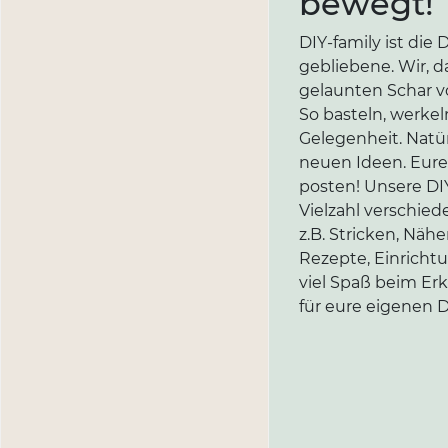
bewegt!
DIY-family ist di
gebliebene. Wir, d
gelaunten Schar vo
So basteln, werkel
Gelegenheit. Natür
neuen Ideen. Eure 
posten! Unsere DIY
Vielzahl verschi
z.B. Stricken, Näh
Rezepte, Einricht
viel Spaß beim Er
für eure eigenen D