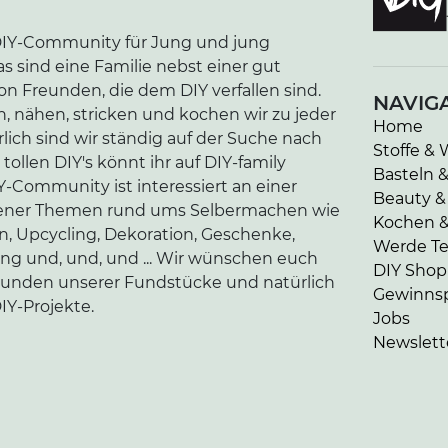
e DIY-Community für Jung und jung
as sind eine Familie nebst einer gut
n Freunden, die dem DIY verfallen sind.
NAVIG
n, nähen, stricken und kochen wir zu jeder
Home
lich sind wir ständig auf der Suche nach
Stoffe & 
tollen DIY's könnt ihr auf DIY-family
Basteln 
-Community ist interessiert an einer
Beauty &
edener Themen rund ums Selbermachen wie
Kochen 
en, Upcycling, Dekoration, Geschenke,
Werde Tei
ung und, und, und ... Wir wünschen euch
DIY Shop
kunden unserer Fundstücke und natürlich
Gewinnsp
IY-Projekte.
Jobs
Newslett