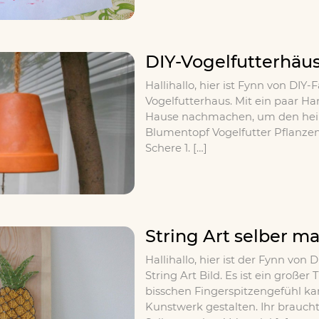
DIY-Vogelfutterhäu
Hallihallo, hier ist Fynn von DIY-
Vogelfutterhaus. Mit ein paar H
Hause nachmachen, um den heimi
Blumentopf Vogelfutter Pflanzenfe
Schere 1. […]
String Art selber m
Hallihallo, hier ist der Fynn von 
String Art Bild. Es ist ein großer
bisschen Fingerspitzengefühl k
Kunstwerk gestalten. Ihr braucht