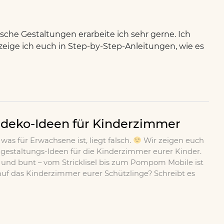
rische Gestaltungen erarbeite ich sehr gerne. Ich
eige ich euch in Step-by-Step-Anleitungen, wie es
deko-Ideen für Kinderzimmer
was für Erwachsene ist, liegt falsch.
Wir zeigen euch
estaltungs-Ideen für die Kinderzimmer eurer Kinder.
ich und bunt – vom Stricklisel bis zum Pompom Mobile ist
t auf das Kinderzimmer eurer Schützlinge? Schreibt es