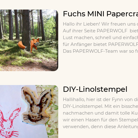
Fuchs MINI Papercra
Hallo ihr Lieben! Wir freuen uns
Auf ihrer Seite PAPERWOLF biete
Lust machen, schnell und einfach
für Anfänger bietet PAPERWOLF d
Das PAPERWOLF-Team war so fr
DIY-Linolstempel
Hallihallo, hier ist der Fynn von
DIY-Linolstempel. Mit ein bissc
nachmachen und damit tolle Kun
wir einen Hasen für den Stempel 
verwenden, denn diese Anleitung