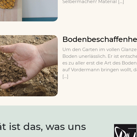
Selbermachen! Material […]
Bodenbeschaffenheit
Um den Garten im vollen Glanze e
Boden unerlässlich. Er ist entsc
es zu aller erst die Art des Bo
auf Vordermann bringen wollt, d
[…]
ät ist das, was uns